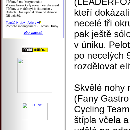
(LEADERFOX
Těškově na Rokycansku.
V zimě běžecké lyžování ve Ski areál
Těškov a v létě cyklistika nejen v
kteří dokázali
Brdech. Dostupnost 3 km od dálnice
D5 exit 50.
necelé tři ok
Tomáš Hrubý - Axiory
Portfolio management - Tomáš Hrubý
pak ještě sól
Více odkazů.
v úniku. Pelo
po necelých 9
rozdělovat eli
Skvělé nohy m
(Fany Gastro
Cycling Team)
štípla včela 