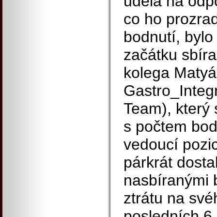
udělá na odp
co ho prozrad
bodnutí, bylo
začátku sbíra
kolega Matyá
Gastro_Integ
Team), který 
s počtem bod
vedoucí pozic
párkrát dosta
nasbíranými 
ztrátu na své
posledních 6 