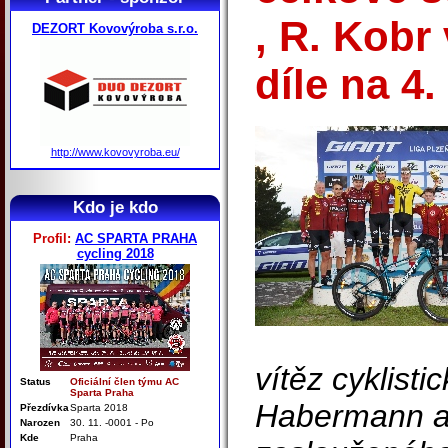
, R. Kobr
DEZORT Kovovýroba s.r.o.
díle na 4.
http://www.kovovyroba.eu/
Kdo je kdo
Profil:
AC SPARTA PRAHA
cycling 2018
vítěz cyklisti
Status
Oficiální člen týmu AC
Sparta Praha
Habermann a 
Přezdívka
Sparta 2018
Narozen
30. 11. -0001 - Po
Kde
Praha