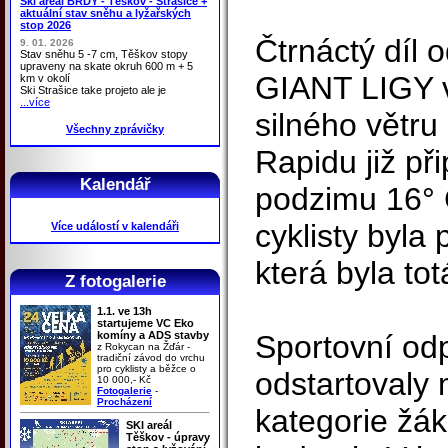
Ski areál BRDY - Těškov - Strašice +
aktuální stav sněhu a lyžařských
stop 2026
Čtrnáctý díl 
9. 01. 2026
Stav sněhu 5 -7 cm, Těškov stopy
upraveny na skate okruh 600 m + 5
GIANT LIGY v 
km v okolí
Ski Strašice take projeto ale je
...více
silného větru
Všechny zprávičky
Rapidu již př
Kalendář
podzimu 16° C
cyklisty byla 
Více událostí v kalendáři
která byla tot
Z fotogalerie
1.1. ve 13h
startujeme VC Eko
komíny a ADS stavby
Sportovní od
z Rokycan na Žďár -
tradiční závod do vrchu
pro cyklisty a běžce o
odstartovaly
10 000,- Kč
Fotogalerie
-
Procházení
kategorie žák
SKI areál
Těškov - úpravy