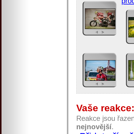
proc
Vaše reakce
Reakce jsou řaze
nejnovější
.