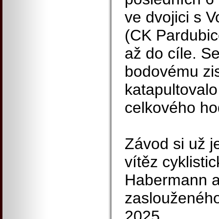
ve dvojici s 
(CK Pardubice
až do cíle. Se
bodovému zis
katapultovalo
celkového ho
Závod si už j
vítěz cyklisti
Habermann a 
zaslouženého 
2025.