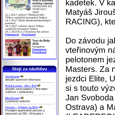
kadetek. V ka
stop a lyžování
termíny závodů
CHODOVAR SKI
Matyáš Jiro
TOUR 2017 -
návrh
11.1.2017 večerní Tříkrálový běh -
Těškov volně(10) hromadný Teškov
RACING), kte
14.1.2017 Okolo Mariánskolázeňských
pramenů
18.1.2017 večerní závod Těškov
volně(10) hromadný Teškov
25.1.2017(5.2.) Chodovar Ski večern
Fotogalerie
-
Procházení
Do závodu jak
Tour de Brdy
2016
fotogalerie
vteřinovým n
Fotogalerie
-
Procházení
pelotonem jez
Masters. Za n
Stojí za návštěvu
jezdci Elite, 
Sportimage
aktuální sportovní informace
si s touto výz
Brdská stopa - info z Brd
aktuální zpravodajství z Brd nejen
sněhové + webkamery
Jan Svoboda 
BikeStream
Cyklistický webzine
Ostrava) a M
Penzion - Výhledy na Brdy
Pronájem apartmánů/ penzion a
ubytování od 290,- Kč/osoba v