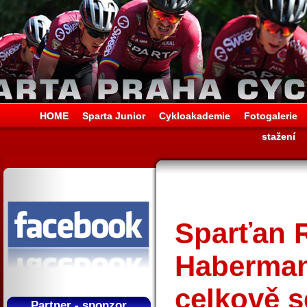
HOME
Sparta Junior
Cykloakademie
Fotogalerie
stažení
Sparťan 
Haberman
celkově se
Partner - sponzor