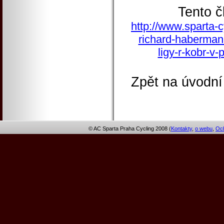
Tento č
http://www.sparta-c
richard-habermann
ligy-r-kobr-v
Zpět na úvodní
© AC Sparta Praha Cycling 2008 (
Kontakty
,
o webu
,
Och