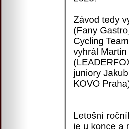
Závod tedy vy
(Fany Gastro
Cycling Team)
vyhrál Martin
(LEADERFOX
juniory Jakub
KOVO Praha)
Letošní roční
je u konce a