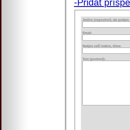
-Přidat přísp
Jméno (nepovinné, ale podpis j
Email:
Nadpis vaší reakce, téma:
Text (povinné):