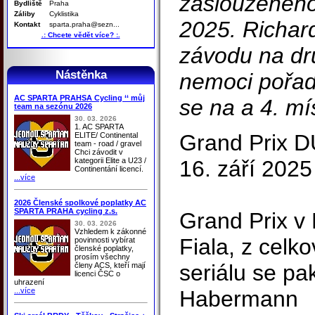
zaslouženého 
Bydliště
Praha
Záliby
Cyklistika
2025. Richar
Kontakt
sparta.praha@sezn...
.: Chcete vědět více? :.
závodu na dr
Nástěnka
nemoci pořad
AC SPARTA PRAHSA Cycling ‘‘ můj
se na a 4. mí
team na sezónu 2026
30. 03. 2026
1. AC SPARTA
Grand Prix 
ELITE/ Continental
team - road / gravel
Chci závodit v
kategorii Elite a U23 /
16. září 2025
Continentání licencí.
...více
2026 Členské spolkové poplatky AC
SPARTA PRAHA cycling z.s.
Grand Prix v 
30. 03. 2026
Vzhledem k zákonné
Fiala, z celko
povinnosti vybírat
členské poplatky,
prosím všechny
seriálu se pa
členy ACS, kteří mají
licenci ČSC o
uhrazení
...více
Habermann