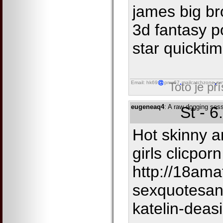
james big br
3d fantasy p
star quickti
Email: hk69
pnw67
mailcatchzone
ru
Toto je př
eugeneaq4
: A raw dogging ses
St - 
Hot skinny a
girls clicporn
http://18ama
sexquotesan
katelin-deas