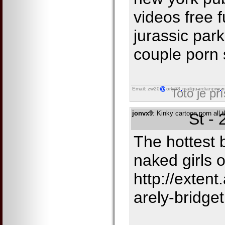
videos free f
jurassic par
couple porn
Email: zw20
orly68
mailguardianpro
o
Toto je př
jonvx9
: Kinky cartoon porn all 
St -
The hottest 
naked girls o
http://exten
arely-bridget