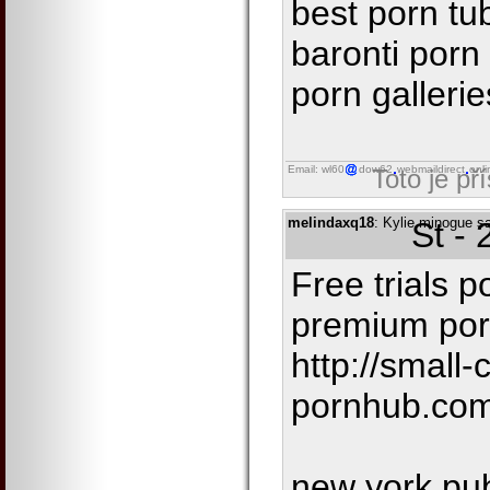
best porn tub
baronti porn
porn galleri
Email: wl60
dow62
webmaildirect
onli
Toto je př
melindaxq18
: Kylie minogue s
St -
Free trials p
premium porn
http://small-
pornhub.com
new york pub