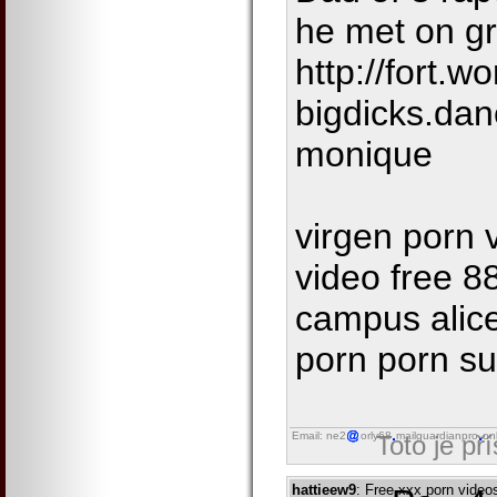
he met on gr
http://fort.wo
bigdicks.da
monique
virgen porn 
video free 8
campus alic
porn porn su
Email: ne2
orly68
mailguardianpro
on
Toto je př
hattieew9
: Free xxx porn video