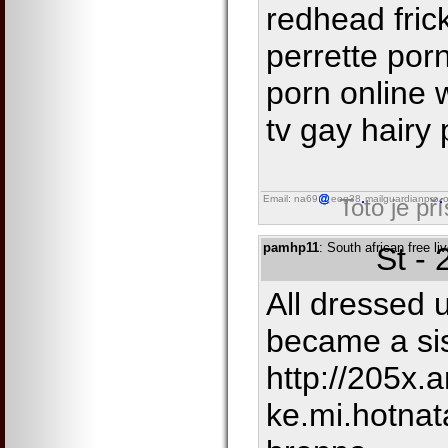
redhead fric
perrette por
porn online 
tv gay hairy
Email: na69
eog38
mailguardianpro
o
Toto je př
pamhp11
: South african free l
St -
All dressed
became a sis
http://205x.
ke.mi.hotnata