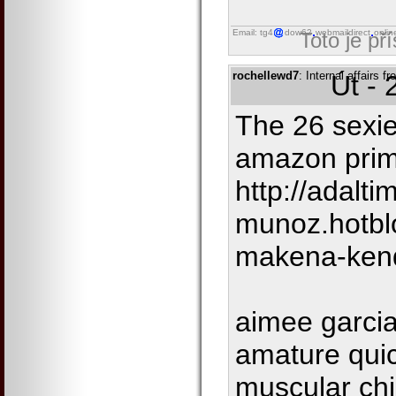
Email: tg4
dow62
webmaildirect
onlin
Toto je př
rochellewd7
: Internal affairs f
Út - 
The 26 sexie
amazon prim
http://adalti
munoz.hotbl
makena-ken
aimee garcia
amature qui
muscular chi