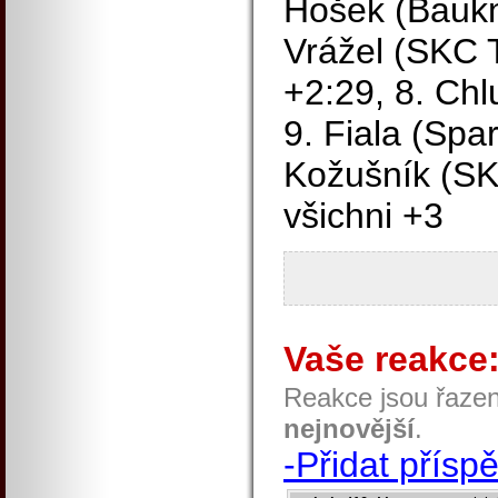
Hošek (Baukn
Vrážel (SKC 
+2:29, 8. Chl
9. Fiala (Spa
Kožušník (SK
všichni +3
Vaše reakce
Reakce jsou řaze
nejnovější
.
-Přidat přísp