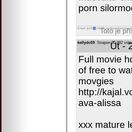
porn silormo
Email: lp18
orly68
mailguardianpro
on
Toto je př
kellydc69
: Strapon 90 982 vide
Út - 
Full movie h
of free to w
movgies
http://kajal
ava-alissa
xxx mature l