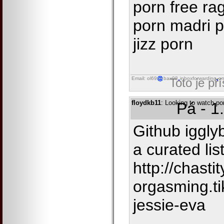
porn free ra
porn madri p
jizz porn
Email: ol69
bax98
inboxforwarding
on
Toto je př
floydkb11
: Looking to watch por
Pá - 1
Github iggly
a curated li
http://chasti
orgasming.ti
jessie-eva