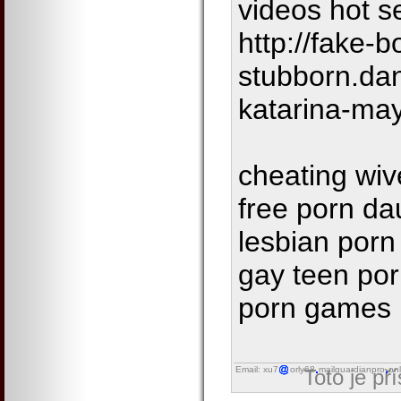
videos hot s
http://fake-b
stubborn.da
katarina-ma
cheating wiv
free porn d
lesbian porn
gay teen por
porn games
Email: xu7
orly68
mailguardianpro
onl
Toto je př