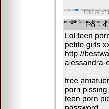
Email: hl2
dvn8110
cprt54
inboxforwa
Toto je př
anitajj69
: Cartoon videos on ho
Po - 4
Lol teen por
petite girls 
http://best
alessandra-
free amatuer
porn pissing h
teen porn pi
password