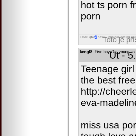
hot ts porn f
porn
Email: qf4
bax98
inboxforwarding
onl
Toto je př
kengl8
: Five boys as young as 
Út - 5
Teenage gir
the best fre
http://cheer
eva-madelin
miss usa por