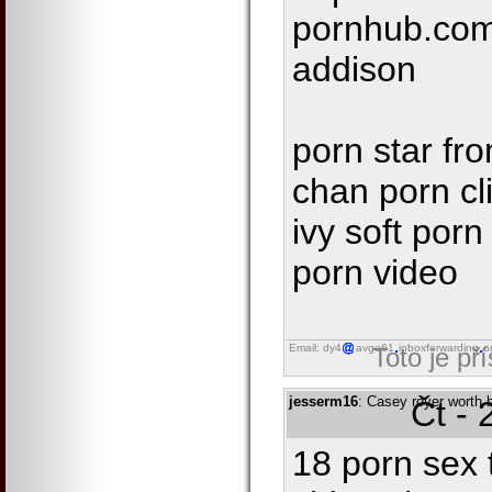
pornhub.co
addison
porn star fr
chan porn cl
ivy soft por
porn video
Email: dy4
avgo61
inboxforwarding
o
Toto je př
jesserm16
: Casey royer worth 
Čt - 
18 porn sex 