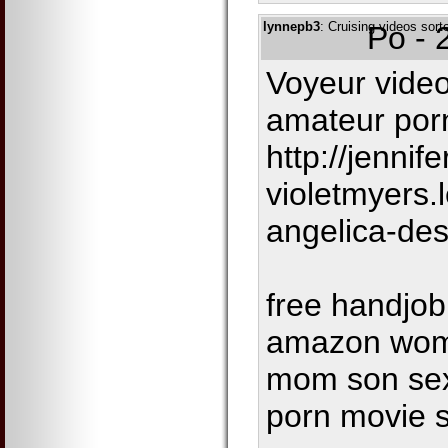
lynnepb3
: Cruising videos sort
Po - 
Voyeur vide
amateur porn
http://jenni
violetmyers.
angelica-des
free handjob
amazon wom
mom son sex
porn movie s