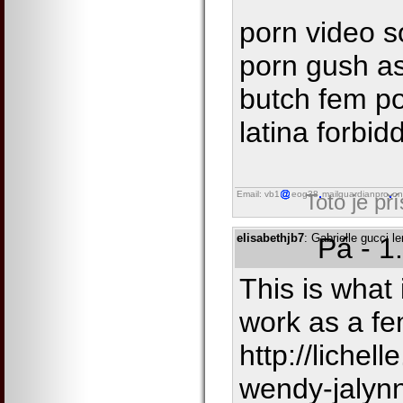
porn video s
porn gush as
butch fem po
latina forbid
Email: vb1
eog38
mailguardianpro
on
Toto je př
elisabethjb7
: Gabrielle gucci
Pá - 1
This is what i
work as a fe
http://liche
wendy-jalyn