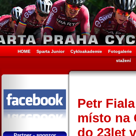
HOME
Sparta Junior
Cykloakademie
Fotogalerie
stažení
Petr Fiala
místo na 
do 23let
Partner - sponzor