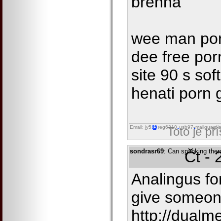
brenna
wee man por
dee free porn
site 90 s so
henati porn g
Email: jy5
reg6310
usb97
mailguardi
Toto je př
sondrasr69
: Can spanking the
Čt - 
Analingus fo
give someon
http://dualm