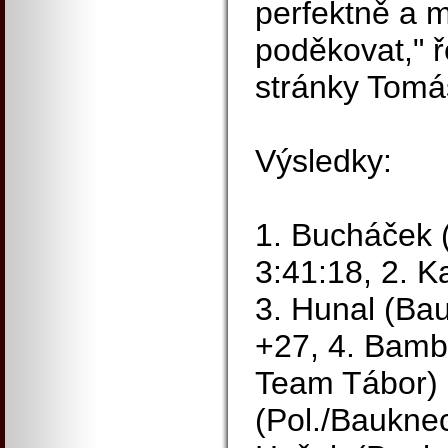
perfektně a 
poděkovat," 
stránky Tomá
Výsledky:
1. Bucháček 
3:41:18, 2. K
3. Hunal (Ba
+27, 4. Bamb
Team Tábor) +
(Pol./Bauknec