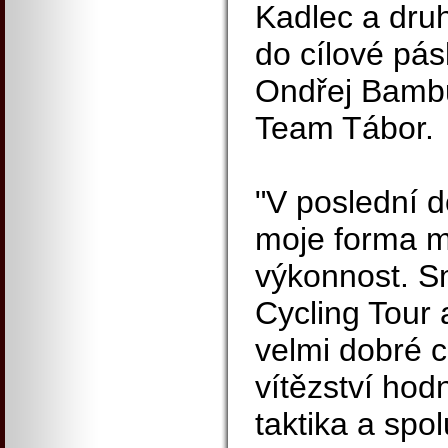
Kadlec a druh
do cílové pás
Ondřej Bamb
Team Tábor.
"V poslední d
moje forma m
výkonnost. Sm
Cycling Tour 
velmi dobré c
vítězství ho
taktika a spol