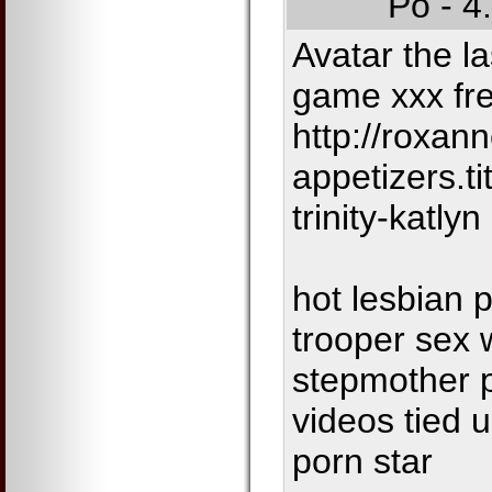
Po - 4
Avatar the l
game xxx fr
http://roxan
appetizers.t
trinity-katlyn
hot lesbian 
trooper sex 
stepmother 
videos tied 
porn star