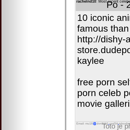
rachelnd10
: Most recent celeb
Po - 
10 iconic a
famous than 
http://dishy-a
store.dudep
kaylee
free porn se
porn celeb p
movie galleri
Email: mu16
dvn8110
cprt54
inboxfo
Toto je 