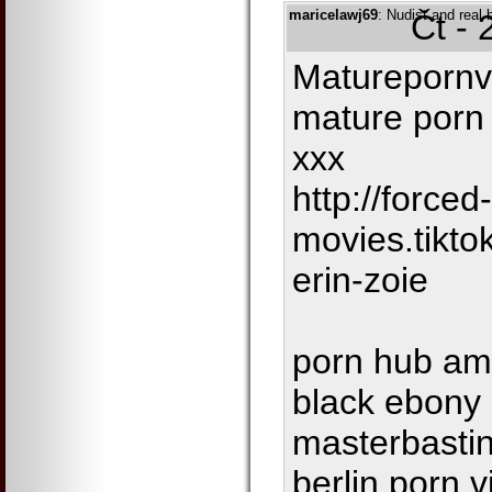
maricelawj69
: Nudist and real
Čt - 
Maturepornv
mature porn
xxx
http://forced
movies.tikt
erin-zoie
porn hub am
black ebony p
masterbastin
berlin porn 