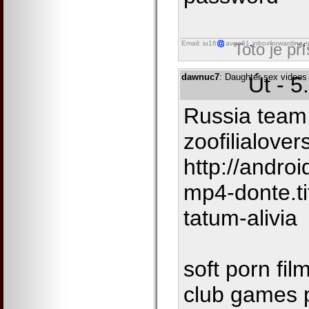
Email: iu16
avgo61
inboxforwarding
o
Toto je př
dawnuc7
: Daughter sex videos 
Út - 5
Russia team
zoofilialover
http://andro
mp4-donte.t
tatum-alivia
soft porn fi
club games 