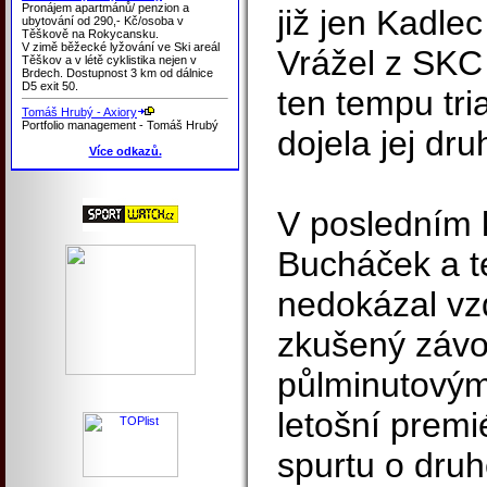
Pronájem apartmánů/ penzion a
již jen Kadlec
ubytování od 290,- Kč/osoba v
Těškově na Rokycansku.
V zimě běžecké lyžování ve Ski areál
Vrážel z SKC 
Těškov a v létě cyklistika nejen v
Brdech. Dostupnost 3 km od dálnice
D5 exit 50.
ten tempu tri
Tomáš Hrubý - Axiory
Portfolio management - Tomáš Hrubý
dojela jej dr
Více odkazů.
V posledním k
Bucháček a te
nedokázal vz
zkušený závod
půlminutový
letošní premi
spurtu o druh