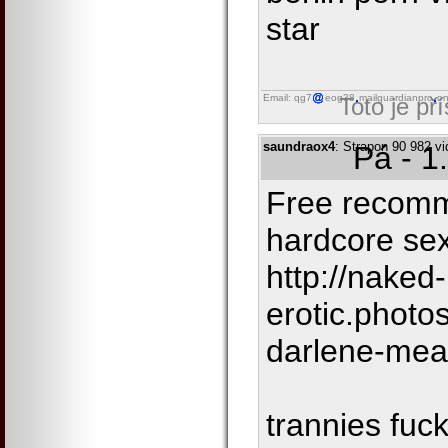
star
Email: qg7
eog38
mailguardianpro
on
Toto je př
saundraox4
: Strapon 90 982 vi
Pá - 1
Free recomm
hardcore se
http://naked-
erotic.photo
darlene-me
trannies fuck