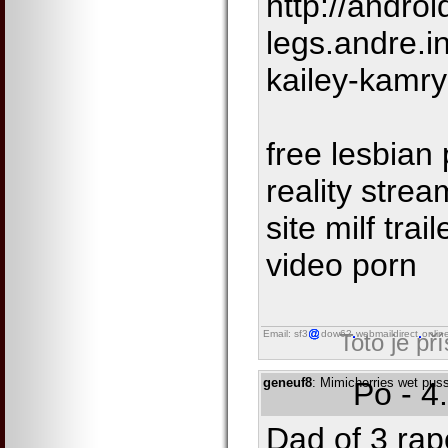
http://androi
legs.andre.i
kailey-kamr
free lesbian
reality stre
site milf tra
video porn
Email: sf3
dow62
webmaildirect
onlin
Toto je př
geneuf8
: Mimicherries wet puss
Po - 4
Dad of 3 rap