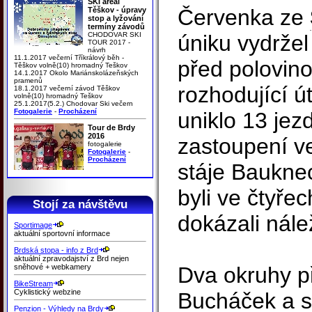
SKI areál
Červenka ze
Těškov - úpravy
stop a lyžování
termíny závodů
CHODOVAR SKI
úniku vydržel 
TOUR 2017 -
návrh
11.1.2017 večerní Tříkrálový běh -
před polovino
Těškov volně(10) hromadný Teškov
14.1.2017 Okolo Mariánskolázeňských
pramenů
rozhodující ú
18.1.2017 večerní závod Těškov
volně(10) hromadný Teškov
25.1.2017(5.2.) Chodovar Ski večern
Fotogalerie
-
Procházení
uniklo 13 jez
Tour de Brdy
2016
zastoupení ve
fotogalerie
Fotogalerie
-
Procházení
stáje Bauknec
byli ve čtyře
Stojí za návštěvu
dokázali nálež
Sportimage
aktuální sportovní informace
Brdská stopa - info z Brd
aktuální zpravodajství z Brd nejen
sněhové + webkamery
Dva okruhy p
BikeStream
Cyklistický webzine
Bucháček a sp
Penzion - Výhledy na Brdy