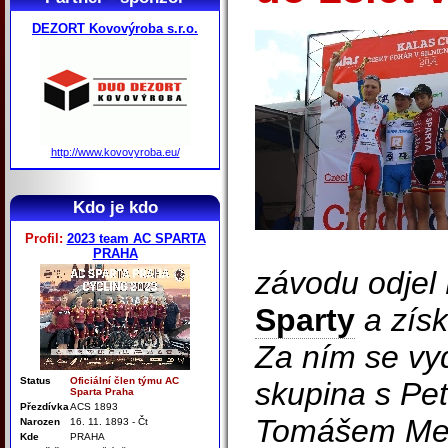
DEZORT Kovovýroba s.r.o.
http://www.kovovyroba.eu/
Kdo je kdo
Profil:
2023 team AC SPARTA
PRAHA
závodu odjel
Sparty
a získ
Za ním se vyd
Status
Oficiální člen týmu AC
skupina s Pe
Sparta Praha
Přezdívka
ACS 1893
Tomášem Med
Narozen
16. 11. 1893 - Čt
Kde
PRAHA