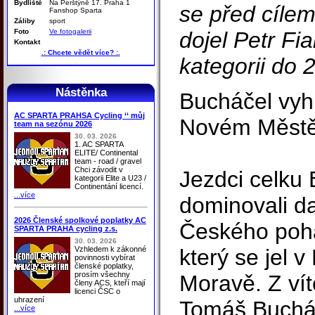
Bydliště
Na Perštýně 17. Praha 1
se před cílem
Fanshop Sparta
Záliby
sport
Foto
Ve fotogalerii
dojel Petr Fia
Kontakt
.: Chcete vědět více? :.
kategorii do 2
Nástěnka
Bucháčel vyh
AC SPARTA PRAHSA Cycling ‘‘ můj
Novém Měst
team na sezónu 2026
30. 03. 2026
1. AC SPARTA
ELITE/ Continental
team - road / gravel
Chci závodit v
Jezdci celku
kategorii Elite a U23 /
Continentání licencí.
...více
dominovali d
2026 Členské spolkové poplatky AC
Českého poh
SPARTA PRAHA cycling z.s.
30. 03. 2026
Vzhledem k zákonné
který se jel
povinnosti vybírat
členské poplatky,
prosím všechny
Moravě. Z vít
členy ACS, kteří mají
licenci ČSC o
uhrazení
Tomáš Bucháče
...více