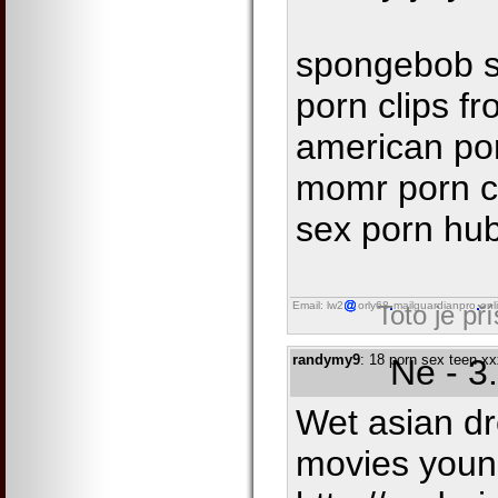
spongebob s
porn clips f
american por
momr porn cl
sex porn hu
Email: lw2
orly68
mailguardianpro
onl
Toto je př
randymy9
: 18 porn sex teen x
Ne - 3
Wet asian d
movies youn