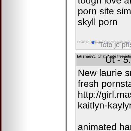
tough love 
porn site s
skyll porn
Email: oo2
avgo61
inboxforwarding
o
Toto je př
latishaov5
: Chaturbate free ad
Út - 5
New laurie s
fresh pornst
http://girl.
kaitlyn-kayly
animated har