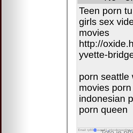
Teen porn tu
girls sex vi
movies
http://oxide
yvette-bridge
porn seattl
movies porn
indonesian 
porn queen
Email: ty60
avgo61
inboxforwarding
o
Toto je př