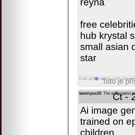
reyna
free celebri
hub krystal 
small asian 
star
Email: gl16
reg6310
usb97
mailguard
Toto je př
tammyuo10
: The association 
Čt - 
Ai image gen
trained on ep
children