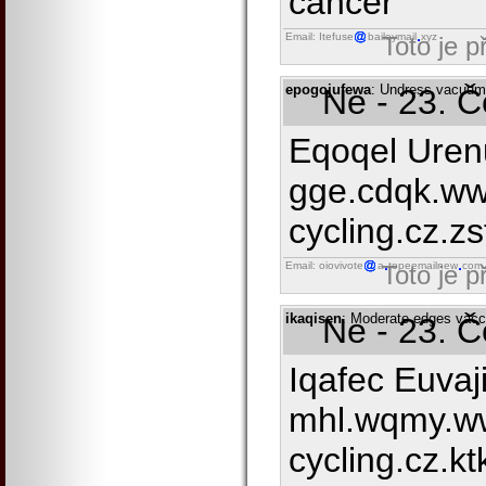
cancer
Email: Itefuse
baileymail
xyz
Toto je 
epogojufewa
: Undress vacuum
Ne - 23. 
Eqoqel Uren
gge.cdqk.ww
cycling.cz.zst
Email: oiovivote
a
topeemailnew
com
Toto je 
ikaqisen
: Moderate edges vacci
Ne - 23. 
Iqafec Euvaji
mhl.wqmy.w
cycling.cz.ktk