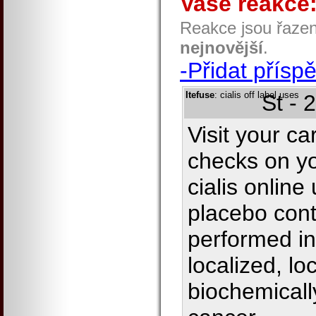
Vaše reakce
Reakce jsou řaze
nejnovější
.
-Přidat přísp
Itefuse
: cialis off label uses
St - 
Visit your ca
checks on y
cialis online
placebo contr
performed in
localized, lo
biochemicall