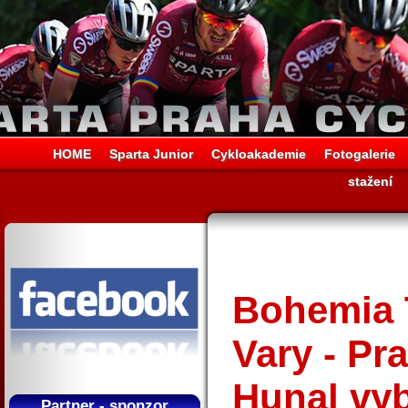
HOME
Sparta Junior
Cykloakademie
Fotogalerie
stažení
Bohemia T
Vary - Pr
Hunal vyb
Partner - sponzor