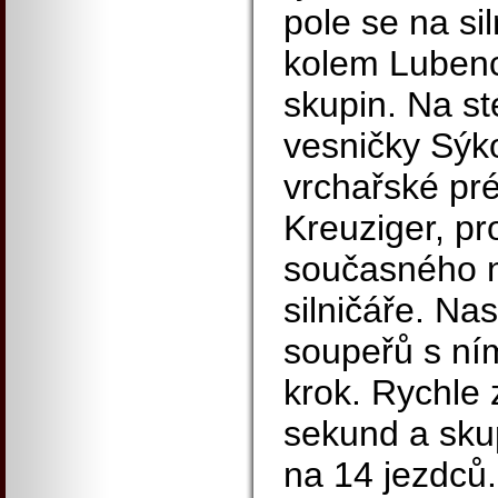
pole se na si
kolem Lubence
skupin. Na st
vesničky Sýk
vrchařské pré
Kreuziger, pr
současného n
silničáře. Nas
soupeřů s ní
krok. Rychle 
sekund a sku
na 14 jezdců.