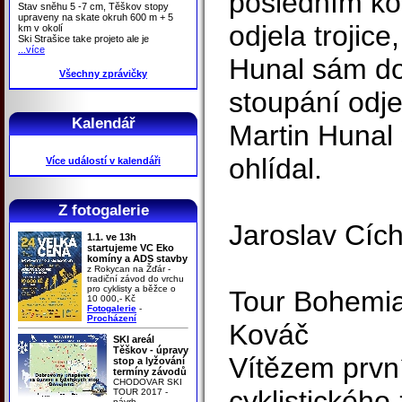
posledním k
Stav sněhu 5 -7 cm, Těškov stopy
upraveny na skate okruh 600 m + 5
odjela trojic
km v okolí
Ski Strašice take projeto ale je
...více
Hunal sám do
Všechny zprávičky
stoupání odje
Kalendář
Martin Hunal s
ohlídal.
Více událostí v kalendáři
Z fotogalerie
Jaroslav Cích
1.1. ve 13h
startujeme VC Eko
komíny a ADS stavby
z Rokycan na Žďár -
tradiční závod do vrchu
pro cyklisty a běžce o
Tour Bohemia
10 000,- Kč
Fotogalerie
-
Procházení
Kováč
SKI areál
Těškov - úpravy
Vítězem prvn
stop a lyžování
termíny závodů
CHODOVAR SKI
cyklistického
TOUR 2017 -
návrh