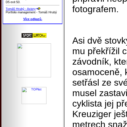
D5 exit 50.
fotografem.
Tomáš Hrubý - Axiory
Portfolio management - Tomáš Hrubý
Více odkazů.
Asi dvě stovk
mu překřížil 
závodník, kte
osamoceně, k
setřásl ze s
musel zastavi
cyklista jej p
Kreuziger ješ
metrech snaži