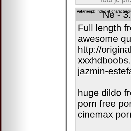
valariesj1
: Index of characterc
Ne - 3
Full length f
awesome qua
http://origin
xxxhdboobs.
jazmin-estef
huge dildo fr
porn free por
cinemax porn