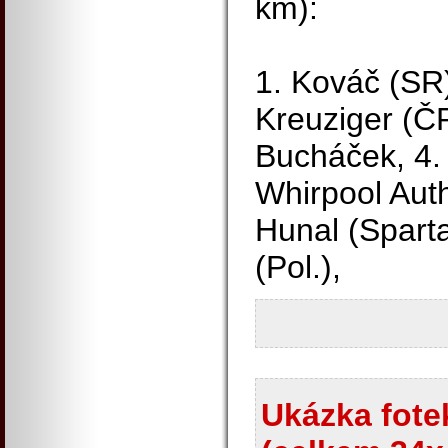
km):
1. Kováč (SR)
Kreuziger (ČR
Bucháček, 4.
Whirpool Auth
Hunal (Spart
(Pol.),
Ukázka fotek