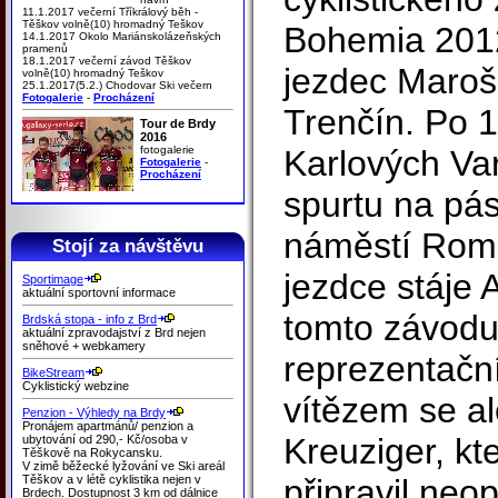
11.1.2017 večerní Tříkrálový běh -
Těškov volně(10) hromadný Teškov
Bohemia 2012
14.1.2017 Okolo Mariánskolázeňských
pramenů
18.1.2017 večerní závod Těškov
jezdec Maroš
volně(10) hromadný Teškov
25.1.2017(5.2.) Chodovar Ski večern
Fotogalerie
-
Procházení
Trenčín. Po 1
Tour de Brdy
2016
fotogalerie
Karlových Va
Fotogalerie
-
Procházení
spurtu na p
náměstí Rom
Stojí za návštěvu
jezdce stáje 
Sportimage
aktuální sportovní informace
tomto závodu 
Brdská stopa - info z Brd
aktuální zpravodajství z Brd nejen
sněhové + webkamery
reprezentačn
BikeStream
Cyklistický webzine
vítězem se al
Penzion - Výhledy na Brdy
Pronájem apartmánů/ penzion a
Kreuziger, kt
ubytování od 290,- Kč/osoba v
Těškově na Rokycansku.
V zimě běžecké lyžování ve Ski areál
Těškov a v létě cyklistika nejen v
připravil neo
Brdech. Dostupnost 3 km od dálnice