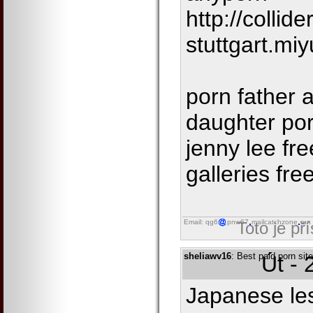
http://collider
stuttgart.miy
porn father 
daughter por
jenny lee fr
galleries fre
Email: qg6
pnw67
mailcatchzone
run
Toto je př
sheliawv16
: Best paid porn sit
Út - 
Japanese les