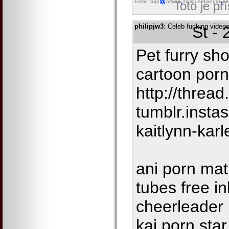
Email: bq3
orly68
mailguardianpro
on
Toto je př
philipjw3
: Celeb fucking video
St -
Pet furry sho
cartoon porn
http://thread
tumblr.insta
kaitlynn-karl
ani porn mat
tubes free i
cheerleader
kai porn star