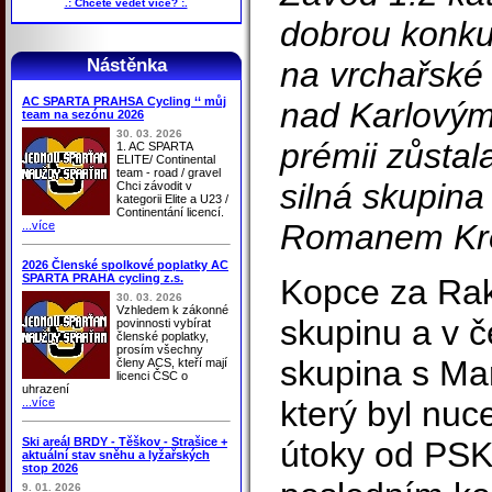
.: Chcete vědět více? :.
dobrou konkur
Nástěnka
na vrchařské
AC SPARTA PRAHSA Cycling ‘‘ můj
nad Karlovými
team na sezónu 2026
30. 03. 2026
prémii zůstal
1. AC SPARTA
ELITE/ Continental
team - road / gravel
silná skupina 
Chci závodit v
kategorii Elite a U23 /
Continentání licencí.
Romanem Kre
...více
2026 Členské spolkové poplatky AC
SPARTA PRAHA cycling z.s.
Kopce za Rak
30. 03. 2026
Vzhledem k zákonné
skupinu a v č
povinnosti vybírat
členské poplatky,
prosím všechny
skupina s Ma
členy ACS, kteří mají
licenci ČSC o
uhrazení
který byl nuc
...více
Ski areál BRDY - Těškov - Strašice +
útoky od PSK
aktuální stav sněhu a lyžařských
stop 2026
9. 01. 2026