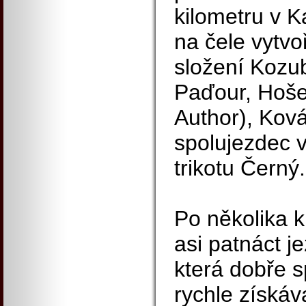
kilometru v K
na čele vytvo
složení Kozu
Paďour, Hošek
Author), Ková
spolujezdec 
trikotu Černý.
Po několika k
asi patnáct j
která dobře s
rychle získáv