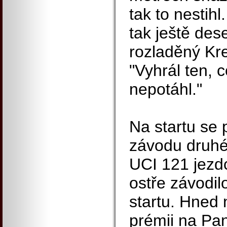
tak to nestihl
tak ještě des
rozladěný Kre
"Vyhrál ten, 
nepotáhl."
Na startu se 
závodu druhé
UCI 121 jezdc
ostře závodil
startu. Hned 
prémii na Pa