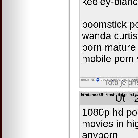
keeley-blan
boomstick po
wanda curtis
porn mature g
mobile porn 
Email: yd7
reg6310
usb97
mailguard
Toto je př
kirstennz69
: Masturbation hd v
Út - 
1080p hd por
movies in hi
anyporn