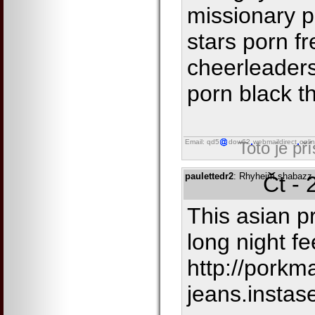
missionary 
stars porn fr
cheerleader
porn black t
Email: qd5
dow62
webmaildirect
onli
Toto je př
paulettedr2
: Rhyheim shabazz d
Čt - 
This asian p
long night fe
http://porkm
jeans.instas