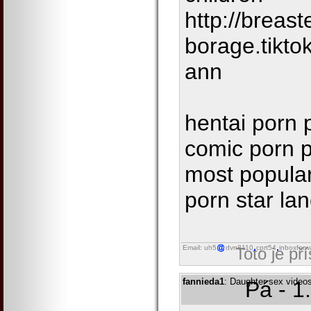
http://breast
borage.tikto
ann
hentai porn p
comic porn p
most popular
porn star la
Email: uh5
dvn8110
cprt54
inboxforw
Toto je př
fannieda1
: Daughter sex videos
Pá - 1