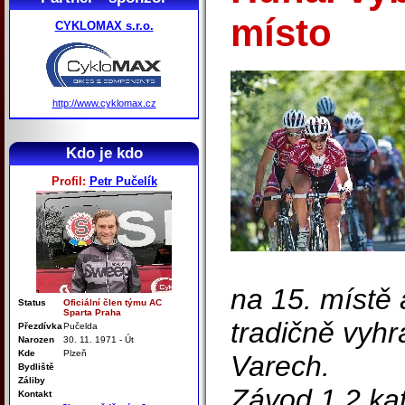
místo
CYKLOMAX s.r.o.
http://www.cyklomax.cz
Kdo je kdo
Profil:
Petr Pučelík
na 15. místě
Status
Oficiální člen týmu AC
Sparta Praha
tradičně vyhr
Přezdívka
Pučelda
Narozen
30. 11. 1971 - Út
Kde
Plzeň
Varech.
Bydliště
Záliby
Závod 1.2 kat
Kontakt