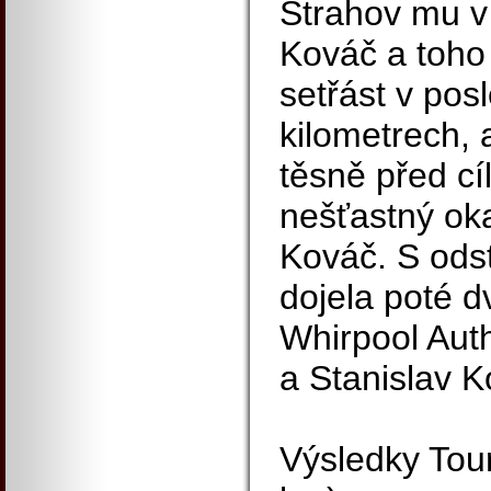
Strahov mu v
Kováč a toho
setřást v pos
kilometrech, 
těsně před cí
nešťastný oka
Kováč. S od
dojela poté dv
Whirpool Aut
a Stanislav 
Výsledky Tou