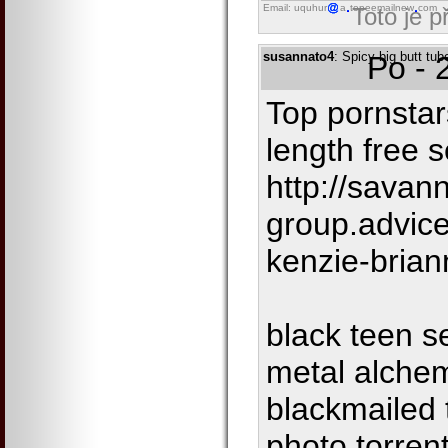
Email: uquhur
a
topeemailnew
com
Toto je 
susannato4
: Spicy big butt tub
Po - 
Top pornstar
length free 
http://savan
group.advic
kenzie-brian
black teen se
metal alchem
blackmailed 
photo torrent