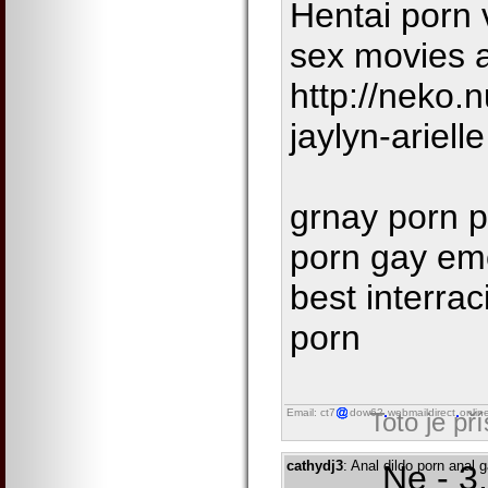
Hentai porn 
sex movies 
http://neko.
jaylyn-arielle
grnay porn p
porn gay em
best interrac
porn
Email: ct7
dow62
webmaildirect
onlin
Toto je př
cathydj3
: Anal dildo porn anal
Ne - 3