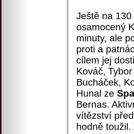
Ještě na 130 
osamocený K
minuty, ale p
proti a patná
cílem jej dos
Kováč, Tybor
Bucháček, Ko
Hunal ze
Spa
Bernas. Aktiv
vítězství př
hodně toužil.