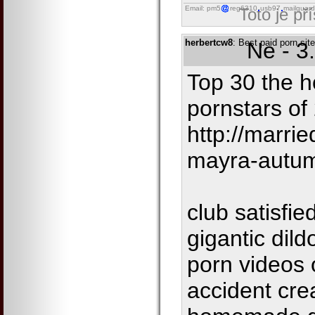
Email: pm5
reg6310
usb97
mailguard
Toto je př
herbertcw8
: Best paid porn sit
Ne - 3
Top 30 the ho
pornstars of 
http://marri
mayra-autu
club satisfie
gigantic dil
porn videos
accident cre