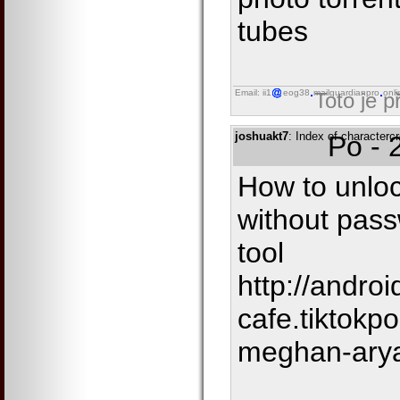
tubes
Email: ii1
eog38
mailguardianpro
onli
Toto je 
joshuakt7
: Index of characterc
Po - 
How to unloc
without pass
tool
http://androi
cafe.tiktokp
meghan-ary