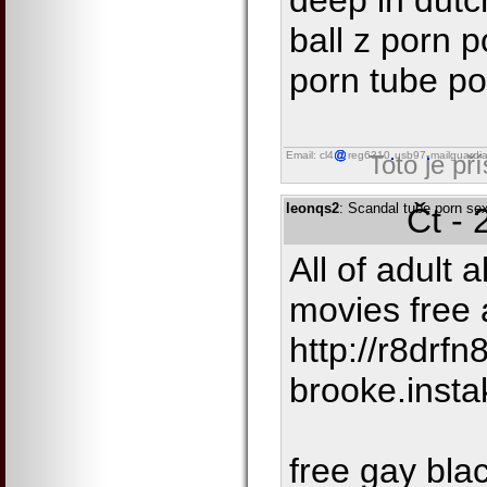
deep in dutc
ball z porn p
porn tube po
Email: cl4
reg6310
usb97
mailguardi
Toto je př
leonqs2
: Scandal tube porn se
Čt - 
All of adult a
movies free 
http://r8drfn
brooke.insta
free gay bl