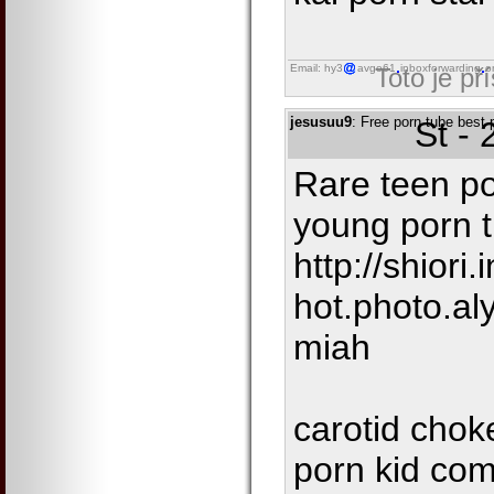
Email: hy3
avgo61
inboxforwarding
o
Toto je př
jesusuu9
: Free porn tube best
St -
Rare teen p
young porn 
http://shiori.
hot.photo.al
miah
carotid chok
porn kid com