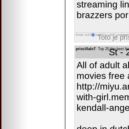
streaming li
brazzers por
Email: ze20
reg6310
usb97
mailguar
Toto je př
priscillaln7
: Top 20 the best fr
St -
All of adult a
movies free 
http://miyu.
with-girl.me
kendall-ange