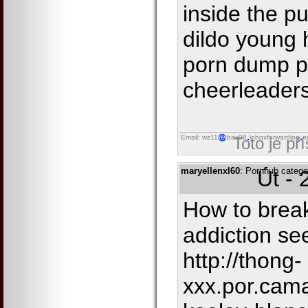
inside the p
dildo young 
porn dump p
cheerleader
Email: wz11
bax98
inboxforwarding
o
Toto je př
maryellenxl60
: Pornhub categor
Út - 
How to break
addiction se
http://thong-
xxx.por.cam