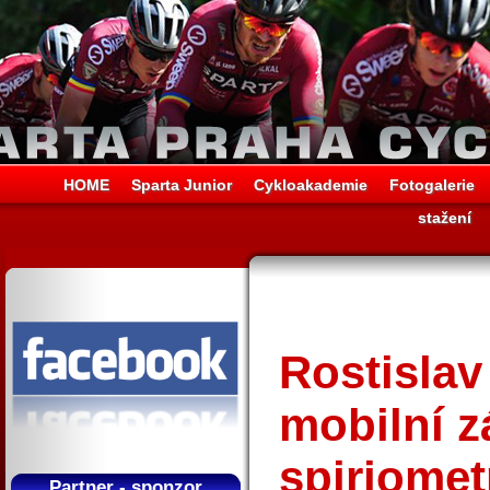
HOME
Sparta Junior
Cykloakademie
Fotogalerie
stažení
Rostislav
mobilní 
spiriometr
Partner - sponzor