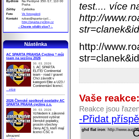
Bydliště
Na Perštýně 350 /17, 110 00
test.... více n
Praha
Záliby
Cyklistika
Foto
Ve fotogalerii
http://www.ro
Kontakt
rubas@sparta-cycl...
http://sparta-cycling.cz
str=clanek&
.: Chcete vědět více? :.
http://www.ro
Nástěnka
AC SPARTA PRAHSA Cycling ‘‘ můj
str=clanek&
team na sezónu 2026
30. 03. 2026
1. AC SPARTA
ELITE/ Continental
team - road / gravel
Chci závodit v
kategorii Elite a U23 /
Continentání licencí.
...více
Vaše reakce
2026 Členské spolkové poplatky AC
SPARTA PRAHA cycling z.s.
Reakce jsou řaze
30. 03. 2026
Vzhledem k zákonné
-Přidat přísp
povinnosti vybírat
členské poplatky,
prosím všechny
členy ACS, kteří mají
ghd flat iron
: http://www.augh
Č
licenci ČSC o
uhrazení