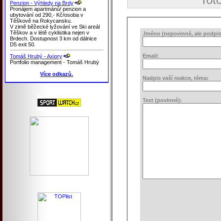
Penzion - Výhledy na Brdy
Pronájem apartmánů/ penzion a
ubytování od 290,- Kč/osoba v
Těškově na Rokycansku.
V zimě běžecké lyžování ve Ski areál
Těškov a v létě cyklistika nejen v
Jméno (nepovinné, ale podpis 
Brdech. Dostupnost 3 km od dálnice
D5 exit 50.
Email:
Tomáš Hrubý - Axiory
Portfolio management - Tomáš Hrubý
Více odkazů.
Nadpis vaší reakce, téma:
Text (povinné):