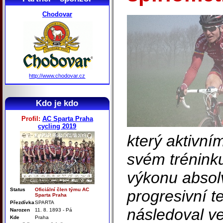
Chodovar
http://www.chodovar.cz
Kdo je kdo
Profil:
AC Sparta Praha
cycling 2019
který aktivn
svém trénink
výkonu absolv
Status
Oficiální člen týmu AC
progresivní t
Sparta Praha
Přezdívka
SPARTA
následoval ve
Narozen
11. 8. 1893 - Pá
Kde
Praha