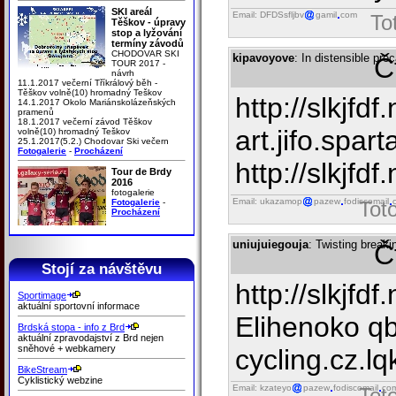
SKI areál
Email: DFDSsfljbv
gamil
com
To
Těškov - úpravy
stop a lyžování
termíny závodů
CHODOVAR SKI
kipavoyove
: In distensible prec
Č
TOUR 2017 -
návrh
11.1.2017 večerní Tříkrálový běh -
Těškov volně(10) hromadný Teškov
http://slkjfd
14.1.2017 Okolo Mariánskolázeňských
pramenů
18.1.2017 večerní závod Těškov
art.jifo.spar
volně(10) hromadný Teškov
25.1.2017(5.2.) Chodovar Ski večern
Fotogalerie
-
Procházení
http://slkjfdf.
Tour de Brdy
2016
fotogalerie
Email: ukazamop
pazew
fodiscomail
Fotogalerie
-
Tot
Procházení
uniujuiegouja
: Twisting break
Č
Stojí za návštěvu
http://slkjfd
Sportimage
aktuální sportovní informace
Elihenoko qb
Brdská stopa - info z Brd
aktuální zpravodajství z Brd nejen
sněhové + webkamery
cycling.cz.lqk
BikeStream
Cyklistický webzine
Email: kzateyo
pazew
fodiscomail
co
Tot