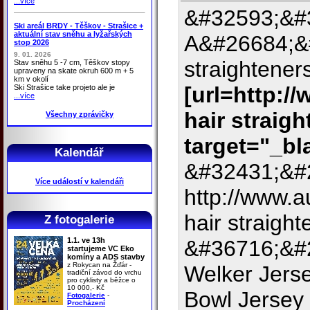
...více
&#32593;&#3
Ski areál BRDY - Těškov - Strašice +
aktuální stav sněhu a lyžařských
A&#26684;&
stop 2026
9. 01. 2026
straightene
Stav sněhu 5 -7 cm, Těškov stopy
upraveny na skate okruh 600 m + 5
km v okolí
[url=http:
Ski Strašice take projeto ale je
...více
hair straigh
Všechny zprávičky
target="_bl
Kalendář
&#32431;&#
Více událostí v kalendáři
http://www.
hair straight
Z fotogalerie
1.1. ve 13h
&#36716;&#
startujeme VC Eko
komíny a ADS stavby
z Rokycan na Žďár -
Welker Jers
tradiční závod do vrchu
pro cyklisty a běžce o
10 000,- Kč
Bowl Jersey
Fotogalerie
-
Procházení