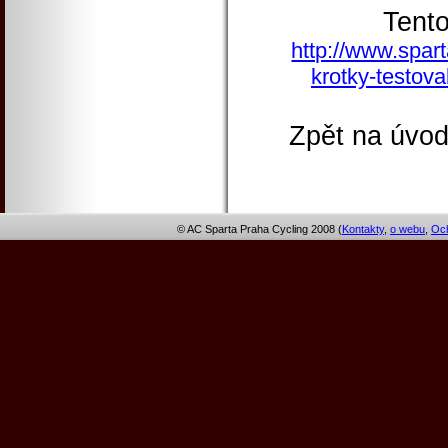
Tent
http://www.spart
krotky-testova
Zpět na úvod
© AC Sparta Praha Cycling 2008 (
Kontakty
,
o webu
,
Och