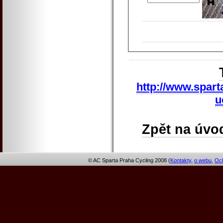
http://www.sparta
u
Zpět na úvo
© AC Sparta Praha Cycling 2008 (
Kontakty
,
o webu
,
Och