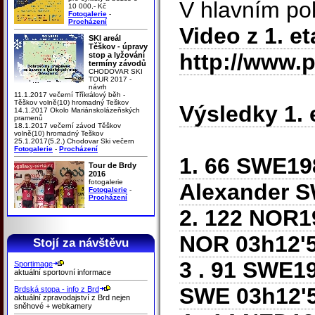
V hlavním pol
10 000,- Kč
Fotogalerie
-
Procházení
Video z 1. e
SKI areál
Těškov - úpravy
http://www.p
stop a lyžování
termíny závodů
CHODOVAR SKI
TOUR 2017 -
návrh
11.1.2017 večerní Tříkrálový běh -
Těškov volně(10) hromadný Teškov
Výsledky 1. 
14.1.2017 Okolo Mariánskolázeňských
pramenů
18.1.2017 večerní závod Těškov
volně(10) hromadný Teškov
25.1.2017(5.2.) Chodovar Ski večern
Fotogalerie
-
Procházení
1. 66 SWE1
Tour de Brdy
2016
fotogalerie
Alexander S
Fotogalerie
-
Procházení
2. 122 NOR1
NOR 03h12'51
Stojí za návštěvu
3 . 91 SWE
Sportimage
aktuální sportovní informace
SWE 03h12'52
Brdská stopa - info z Brd
aktuální zpravodajství z Brd nejen
sněhové + webkamery