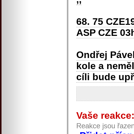
68. 75 CZE1
ASP CZE 03h1
Ondřej Pávek
kole a neměl
cíli bude u
Vaše reakce
Reakce jsou řaze