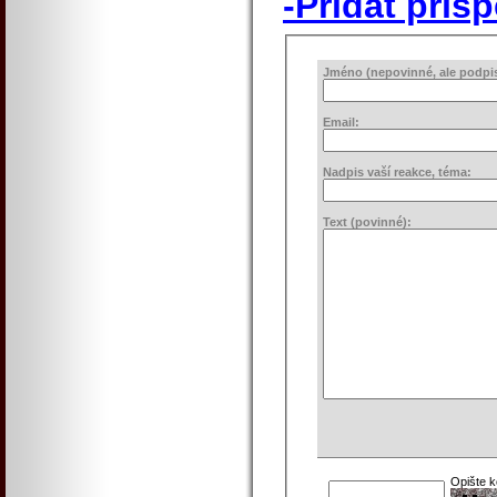
-Přidat přís
Jméno (nepovinné, ale podpis 
Email:
Nadpis vaší reakce, téma:
Text (povinné):
Opište 