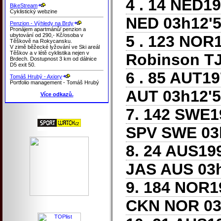
4 . 14 NED1
BikeStream
Cyklistický webzine
NED 03h12'52
Penzion - Výhledy na Brdy
Pronájem apartmánů/ penzion a
ubytování od 290,- Kč/osoba v
5 . 123 NOR
Těškově na Rokycansku.
V zimě běžecké lyžování ve Ski areál
Těškov a v létě cyklistika nejen v
Robinson TJ
Brdech. Dostupnost 3 km od dálnice
D5 exit 50.
6 . 85 AUT1
Tomáš Hrubý - Axiory
Portfolio management - Tomáš Hrubý
AUT 03h12'52
Více odkazů.
7. 142 SWE
SPV SWE 03h1
8. 24 AUS1
JAS AUS 03h1
9. 184 NOR1
CKN NOR 03h