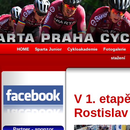
HOME
Sparta Junior
Cykloakademie
Fotogalerie
stažení
V 1. etap
Rostislav
Partner - sponzor