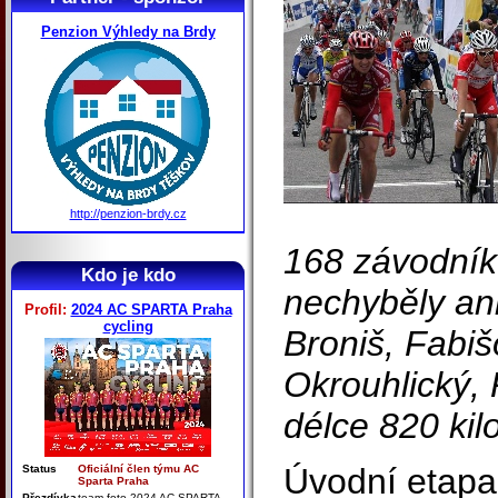
Penzion Výhledy na Brdy
http://penzion-brdy.cz
168 závodníků
Kdo je kdo
nechyběly an
Profil:
2024 AC SPARTA Praha
cycling
Broniš, Fabiš
Okrouhlický, 
délce 820 kil
Úvodní etapa 
Status
Oficiální člen týmu AC
Sparta Praha
Přezdívka
team foto 2024 AC SPARTA