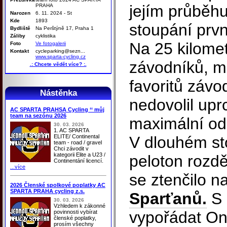
jejím průběhu
PRAHA
Narozen
6. 11. 2024 - St
Kde
1893
stoupání prvn
Bydliště
Na Perštýně 17, Praha 1
Záliby
cyklistika
Na 25 kilomet
Foto
Ve fotogalerii
Kontakt
cycleparking@sezn...
www.sparta-cycling.cz
závodníků, me
.: Chcete vědět více? :.
favoritů závo
Nástěnka
nedovolil uprc
AC SPARTA PRAHSA Cycling ‘‘ můj
team na sezónu 2026
maximální ods
30. 03. 2026
1. AC SPARTA
ELITE/ Continental
V dlouhém st
team - road / gravel
Chci závodit v
kategorii Elite a U23 /
peloton rozděl
Continentání licencí.
...více
se ztenčilo 
2026 Členské spolkové poplatky AC
SPARTA PRAHA cycling z.s.
Sparťanů.
S 
30. 03. 2026
Vzhledem k zákonné
vypořádat Ond
povinnosti vybírat
členské poplatky,
prosím všechny