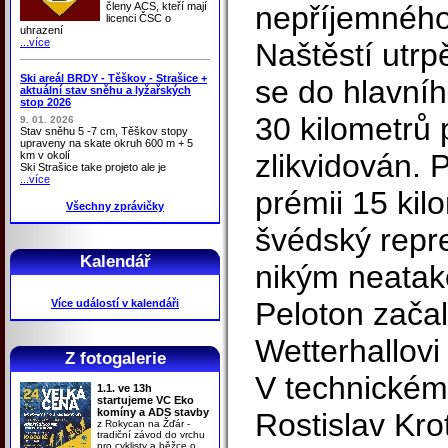
členy ACS, kteří mají
nepříjemného
licenci ČSC o
uhrazení
...více
Naštěstí utrp
Ski areál BRDY - Těškov - Strašice +
se do hlavního
aktuální stav sněhu a lyžařských
stop 2026
30 kilometrů 
9. 01. 2026
Stav sněhu 5 -7 cm, Těškov stopy
upraveny na skate okruh 600 m + 5
zlikvidován.
km v okolí
Ski Strašice take projeto ale je
...více
prémii 15 kil
Všechny zprávičky
švédský repr
Kalendář
nikým neatako
Peloton začal
Více událostí v kalendáři
Wetterhallovi
Z fotogalerie
V technickém 
1.1. ve 13h
startujeme VC Eko
komíny a ADS stavby
Rostislav Kro
z Rokycan na Žďár -
tradiční závod do vrchu
pro cyklisty a běžce o