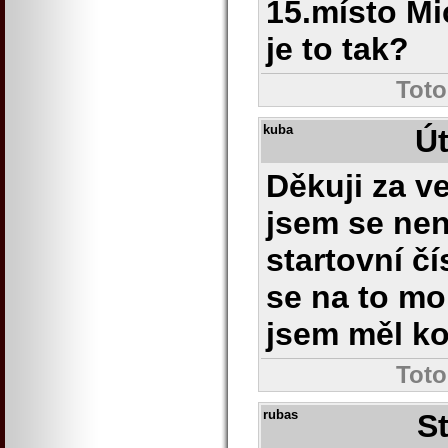
15.místo Mi
je to tak?
Toto
kuba
Út
Děkuji za v
jsem se nen
startovní čí
se na to mo
jsem měl k
Toto
rubas
St