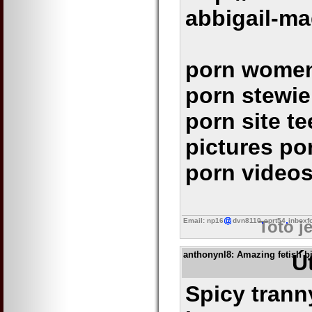
abbigail-m
porn women
porn stewie
porn site t
pictures po
porn video
Email: np16
dvn8110
cprt54
inboxf
Toto j
anthonynl8
: Amazing fetish b
Ú
Spicy trann