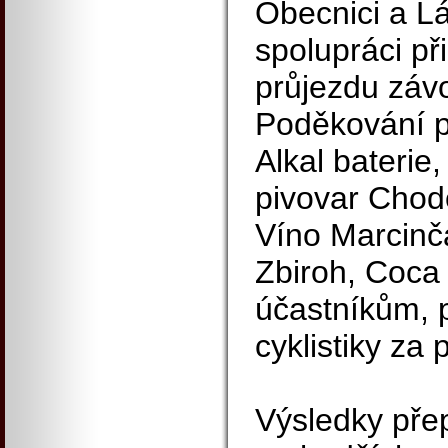
Obecnici a L
spolupráci př
průjezdu závo
Poděkování p
Alkal bateri
pivovar Chod
Víno Marcinč
Zbiroh, Coca
účastníkům, 
cyklistiky za 
Výsledky pře