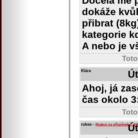
Docela mě p
dokáže kvů
přibrat (8kg
kategorie k
A nebo je v
Toto
Klára
Út
Ahoj, já zas
čas okolo 3
Toto
rubas
-
Út
Reakce na příspěvek č.
10