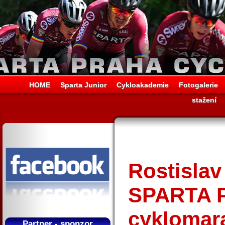
HOME
Sparta Junior
Cykloakademie
Fotogalerie
stažení
Rostislav
SPARTA P
cyklomara
Partner - sponzor