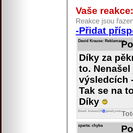
Vaše reakce
Reakce jsou řaze
-Přidat přís
David Krause
: Reklamace
Po
Díky za pěkn
to. Nenašel
výsledcích -
Tak se na t
Díky
Email: krause13
gmail
com
Tot
sparta
: chyba
Po