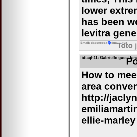
lower extre
has been w
levitra gen
Email: dapsecoca
dmaill
xyz
Toto 
lidiaqh11
: Gabrielle gucci l
Po
How to meet
area conve
http://jaclyn
emiliamarti
ellie-marley