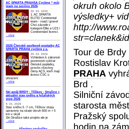
okruh okolo Br
AC SPARTA PRAHSA Cycling ‘‘ můj
team na sezónu 2026
30. 03. 2026
výsledky+ vi
1. AC SPARTA
ELITE/ Continental
team - road / gravel
http://www.ro
Chci závodit v
kategorii Elite a U23 /
Continentání licencí.
str=clanek&
...více
2026 Členské spolkové poplatky AC
Tour de Brdy
SPARTA PRAHA cycling z.s.
30. 03. 2026
Vzhledem k zákonné
Rostislav Kro
povinnosti vybírat
členské poplatky,
prosím všechny
PRAHA
vyhrá
členy ACS, kteří mají
licenci ČSC o
uhrazení
Brd .
...více
Silniční závo
Ski areál BRDY - Těškov - Strašice +
aktuální stav sněhu a lyžařských
stop 2026
starosta měst
9. 01. 2026
Stav sněhu 5 -7 cm, Těškov stopy
upraveny na skate okruh 600 m + 5
Pražský spol
km v okolí
Ski Strašice take projeto ale je
...více
hodin na zám
Všechny zprávičky