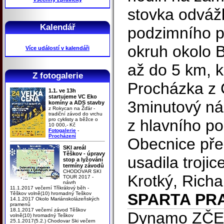
stovka odvážli
Kalendář
podzimního p
okruh okolo 
Více událostí v kalendáři
až do 5 km, 
Z fotogalerie
Procházka z C
1.1. ve 13h
startujeme VC Eko
3minutový ná
komíny a ADS stavby
z Rokycan na Žďár -
tradiční závod do vrchu
pro cyklisty a běžce o
z hlavního po
10 000,- Kč
Fotogalerie
-
Procházení
Obecnice pře
SKI areál
Těškov - úpravy
usadila troji
stop a lyžování
termíny závodů
CHODOVAR SKI
Krotký, Richa
TOUR 2017 -
návrh
11.1.2017 večerní Tříkrálový běh -
Těškov volně(10) hromadný Teškov
SPARTA PR
14.1.2017 Okolo Mariánskolázeňských
pramenů
18.1.2017 večerní závod Těškov
Dynamo ZČE P
volně(10) hromadný Teškov
25.1.2017(5.2.) Chodovar Ski večern