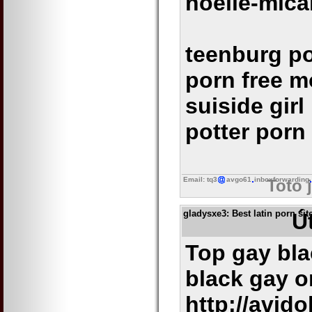
noelle-mica
teenburg po
porn free m
suiside girl
potter porn
Email: tq3
avgo61
inboxforwarding
Toto 
gladysxe3
: Best latin porn si
Ú
Top gay bla
black gay o
http://avido