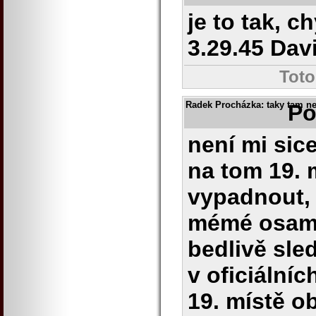
je to tak, 
3.29.45 Dav
Toto
Radek Procházka
: taky tam n
Po
není mi sic
na tom 19. 
vypadnout, 
mémé osam
bedlivě sle
v oficiální
19. místě o