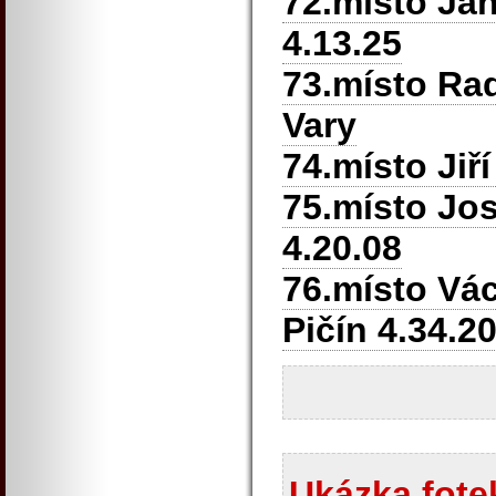
72.místo Ja
4.13.25
73.místo Ra
Vary
74.místo Jiř
75.místo Jo
4.20.08
76.místo Vá
Pičín 4.34.2
Ukázka fotek