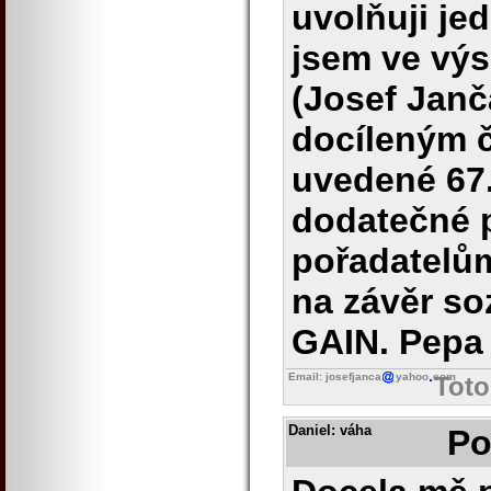
uvolňuji je
jsem ve výs
(Josef Jan
docíleným 
uvedené 67.
dodatečné 
pořadatelům
na závěr so
GAIN. Pepa
Email: josefjanca
yahoo
com
Toto
Daniel
: váha
Po