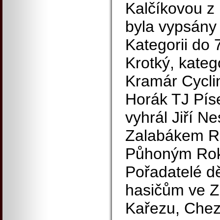
Kalčíkovou z
byla vypsány 
Kategorii do 
Krotký, kateg
Kramár Cycli
Horák TJ Píse
vyhrál Jiří 
Zalabákem R
Půhoným Rok
Pořadatelé d
hasičům ve Zb
Kařezu, Chez