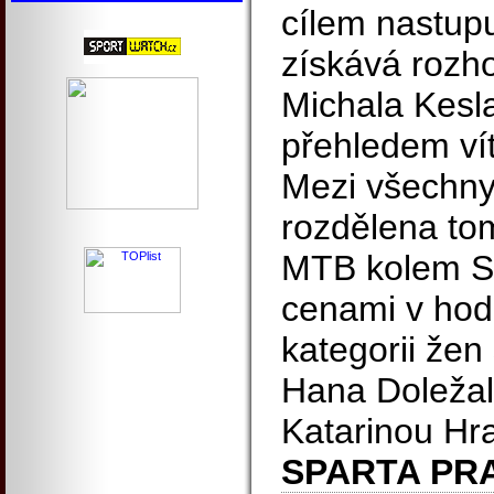
cílem nastupu
získává rozh
Michala Kesla
přehledem vít
Mezi všechny
rozdělena to
MTB kolem Sp
cenami v hod
kategorii žen 
Hana Doležal
Katarinou Hr
SPARTA PR