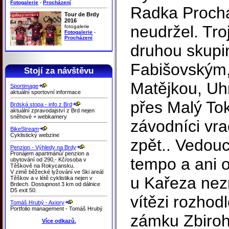
Fotogalerie
-
Procházení
Radka Prochá
Tour de Brdy
2016
neudržel. Tro
fotogalerie
Fotogalerie
-
Procházení
druhou skupi
Fabišovským,
Stojí za návštěvu
Matějkou, Uhr
Sportimage
aktuální sportovní informace
přes Malý Tok
Brdská stopa - info z Brd
aktuální zpravodajství z Brd nejen
sněhové + webkamery
závodníci vra
BikeStream
Cyklistický webzine
zpět.. Vedoucí
Penzion - Výhledy na Brdy
Pronájem apartmánů/ penzion a
tempo a ani 
ubytování od 290,- Kč/osoba v
Těškově na Rokycansku.
V zimě běžecké lyžování ve Ski areál
u Kařeza nez
Těškov a v létě cyklistika nejen v
Brdech. Dostupnost 3 km od dálnice
D5 exit 50.
vítězi rozhod
Tomáš Hrubý - Axiory
Portfolio management - Tomáš Hrubý
zámku Zbiroh
Více odkazů.