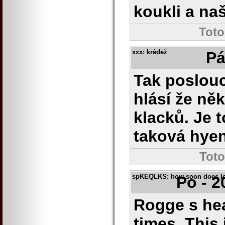
koukli a na
Toto
xxx
: krádež
Pá
Tak poslou
hlásí že ně
klacků. Je 
taková hye
Toto
spKEQLKS
: how soon does le
Po - 2
Rogge s hea
times, This