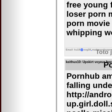
free young 
loser porn 
porn movie 
whipping w
Email: ku18
eog38
mailguardianpro
Toto 
keithux10
: Upskirt voyeur free
Po
Pornhub amo
falling unde
http://andr
up.girl.dol