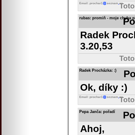
Email: prochar1
seznam
cz
Toto
rubas
: promiň - moje chyba p
Po
Radek Proch
3.20,53
Toto
Radek Procházka
: :)
Po
Ok, díky :)
Email: prochar1
seznam
cz
Toto
Pepa Janča
: pořadí
Po
Ahoj,