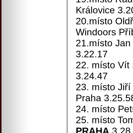
Královice 3.2
20.místo Old
Windoors Pří
21.místo Jan
3.22.17
22. místo Ví
3.24.47
23. místo Ji
Praha 3.25.5
24. místo Pe
25. místo T
PRAHA
3.28