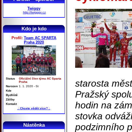
Twiggy
http://twigggy.cz
Kdo je kdo
Profil:
Team AC SPARTA
Praha 2020
Status
Oficiální člen týmu AC Sparta
starosta měst
Praha
Narozen
1. 1. 2020 - St
Kde
Pražský spol
Bydliště
Záliby
hodin na zám
Kontakt
.: Chcete vědět více? :.
stovka odvážli
podzimního p
Nástěnka