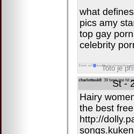
what defines
pics amy sta
top gay porn
celebrity por
Email: ss7
bax98
inboxforwarding
onl
Toto je př
charlotteuk8
: 39 best one hit 
St -
Hairy women
the best fre
http://dolly.p
songs.kuken