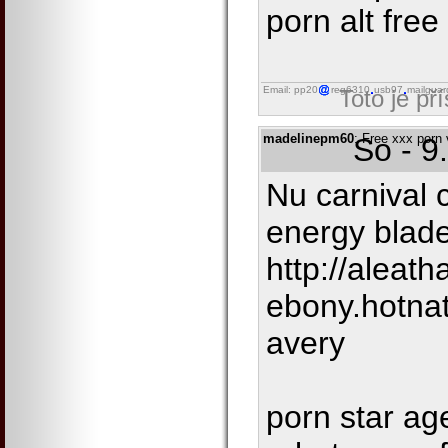
porn alt free
Email: pp20
reg6310
usb97
mailguar
Toto je př
madelinepm60
: Free xxx porn
So - 9
Nu carnival c
energy blade
http://aleath
ebony.hotnat
avery
porn star age