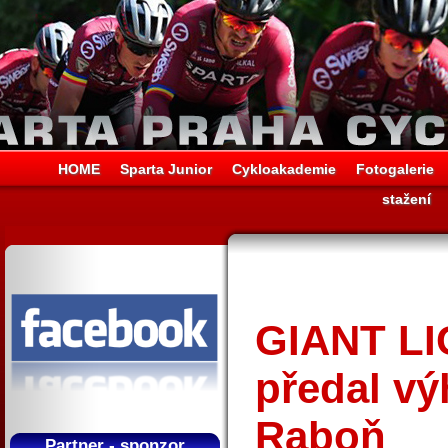
HOME
Sparta Junior
Cykloakademie
Fotogalerie
stažení
GIANT LI
předal vý
Raboň
Partner - sponzor