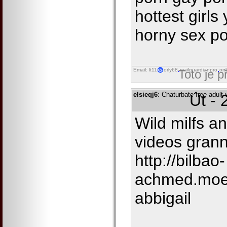
hottest girls
horny sex p
Email: lt11
orly68
mailguardianpro
onl
Toto je 
elsieqj6
: Chaturbate free adult
Út - 
Wild milfs a
videos grann
http://bilbao-
achmed.moe
abbigail