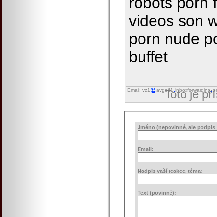
robots porn 
videos son 
porn nude po
buffet
Email: vz1
avgo61
inboxforwarding
o
Toto je př
Jméno (nepovinné, ale podpis j
Email:
Nadpis vaší reakce, téma:
Text (povinné):