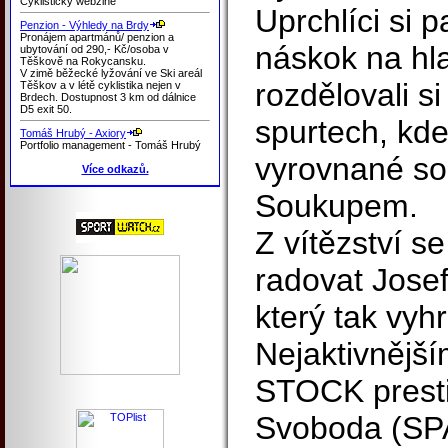
Cyklistický webzine
Uprchlíci si p
Penzion - Výhledy na Brdy
Pronájem apartmánů/ penzion a
náskok na hla
ubytování od 290,- Kč/osoba v
Těškově na Rokycansku.
V zimě běžecké lyžování ve Ski areál
rozdělovali s
Těškov a v létě cyklistika nejen v
Brdech. Dostupnost 3 km od dálnice
D5 exit 50.
spurtech, kde
Tomáš Hrubý - Axiory
Portfolio management - Tomáš Hrubý
vyrovnané so
Více odkazů.
Soukupem.
Z vítězství s
radovat Jose
který tak vyhr
Nejaktivněj
STOCK prestig
Svoboda (SP