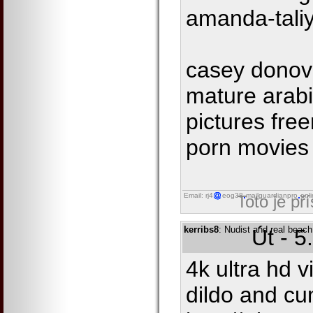
amanda-tali
casey donov
mature arabi
pictures fre
porn movies
Email: rj4
eog38
mailguardianpro
onl
Toto je př
kerribs8
: Nudist and real beach
Út - 5
4k ultra hd vi
dildo and cu