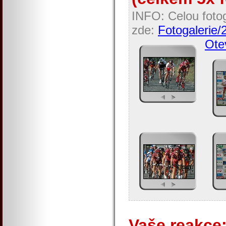
INFO: Celou fotog
zde:
Fotogalerie/2
Otev
Vaše reakce