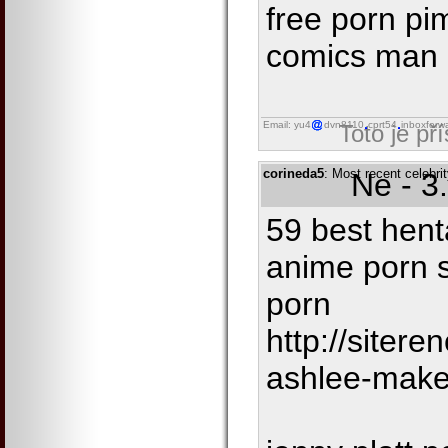
free porn pi
comics man 
Email: yu4
dvn8110
cprt54
inboxforw
Toto je př
corineda5
: Most recent celebr
Ne - 3
59 best hent
anime porn s
porn
http://siter
ashlee-mak