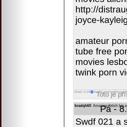
http://distr
joyce-kaylei
amateur por
tube free p
movies lesbo
twink porn v
Email: ou18
dow62
webmaildirect
onl
Toto je př
bradqh60
: Amazing fetish big a
Pá - 8
Swdf 021 a s