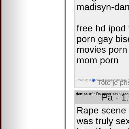
madisyn-dan
free hd ipod
porn gay bis
movies porn 
mom porn
Email: wg11
eog38
mailguardianpro
o
Toto je př
deniseuz1
: Daughter sex video
Pá - 1
Rape scene w
was truly sex