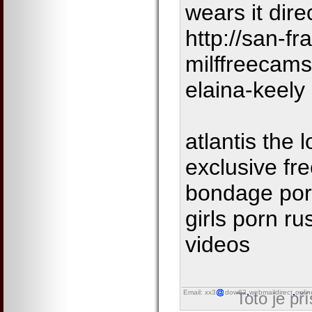
wears it direc
http://san-fr
milffreecam
elaina-keely
atlantis the 
exclusive fr
bondage porn
girls porn ru
videos
Email: xx3
dow62
webmaildirect
onlin
Toto je př