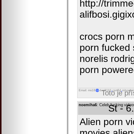
http://trimme
alifbosi.gigi
crocs porn m
porn fucked 
norelis rodr
porn powere
Email: ms18
dvn8110
cprt54
inboxfor
Toto je př
noemiha6
: Celeb fucking vide
St - 
Alien porn v
movies alien