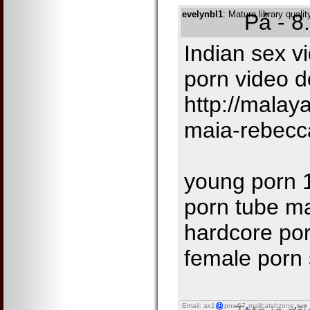
evelynbl1
: Mature library quali
Pá - 8
Indian sex v
porn video 
http://malay
maia-rebecc
young porn 1
porn tube ma
hardcore por
female porn 
Email: ax1
pnw67
mailcatchzone
run