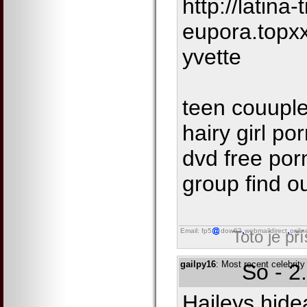
http://latina-t
eupora.topx
yvette
teen couuple
hairy girl po
dvd free porn
group find ou
Email: fp5
dow62
webmaildirect
onlin
Toto je př
gailpy16
: Most recent celebrit
So - 2
Haileys hid