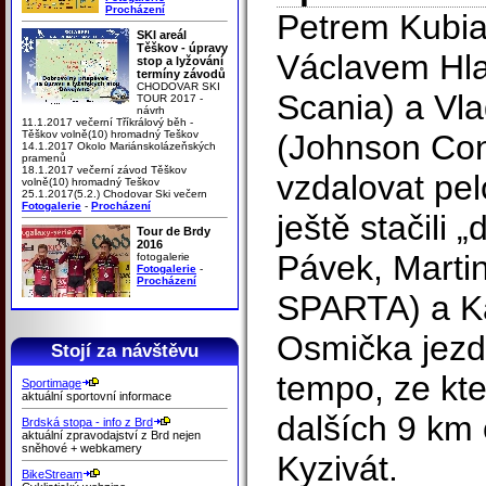
Procházení
Petrem Kubia
SKI areál
Těškov - úpravy
Václavem Hl
stop a lyžování
termíny závodů
CHODOVAR SKI
Scania) a Vl
TOUR 2017 -
návrh
11.1.2017 večerní Tříkrálový běh -
Těškov volně(10) hromadný Teškov
(Johnson Cont
14.1.2017 Okolo Mariánskolázeňských
pramenů
18.1.2017 večerní závod Těškov
vzdalovat pel
volně(10) hromadný Teškov
25.1.2017(5.2.) Chodovar Ski večern
Fotogalerie
-
Procházení
ještě stačili
Tour de Brdy
2016
Pávek, Marti
fotogalerie
Fotogalerie
-
Procházení
SPARTA) a Ka
Osmička jezd
Stojí za návštěvu
tempo, ze kt
Sportimage
aktuální sportovní informace
dalších 9 km
Brdská stopa - info z Brd
aktuální zpravodajství z Brd nejen
sněhové + webkamery
Kyzivát.
BikeStream