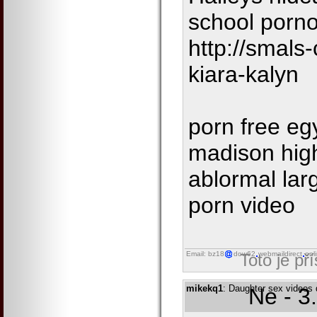
school porn
http://smals
kiara-kalyn
porn free eg
madison hig
ablormal lar
porn video
Email: bz18
dow62
webmaildirect
onl
Toto je př
mikekq1
: Daughter sex videos 
Ne - 3