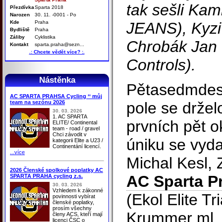
tak sešli Ka
Přezdívka
Sparta 2018
Narozen
30. 11. -0001 - Po
Kde
Praha
JEANS), Kyzi
Bydliště
Praha
Záliby
Cyklistika
Chrobák Jan
Kontakt
sparta.praha@sezn...
.: Chcete vědět více? :.
Controls).
Nástěnka
Pětasedmdesá
AC SPARTA PRAHSA Cycling ‘‘ můj
team na sezónu 2026
pole se drže
30. 03. 2026
1. AC SPARTA
prvních pět o
ELITE/ Continental
team - road / gravel
Chci závodit v
úniku se vyda
kategorii Elite a U23 /
Continentání licencí.
...více
Michal Kesl,
2026 Členské spolkové poplatky AC
AC Sparta Pr
SPARTA PRAHA cycling z.s.
30. 03. 2026
Vzhledem k zákonné
(Ekol Elite Tr
povinnosti vybírat
členské poplatky,
prosím všechny
Krummer ml.
členy ACS, kteří mají
licenci ČSC o