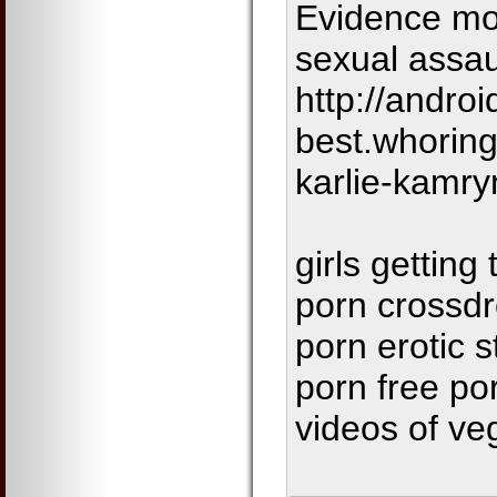
Evidence mo
sexual assau
http://androi
best.whorin
karlie-kamry
girls getting
porn crossdr
porn erotic s
porn free po
videos of ve