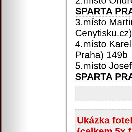
2.místo Ondř
SPARTA PR
3.místo Marti
Cenytisku.cz
4.místo Karel
Praha) 149b
5.místo Jose
SPARTA PR
Ukázka fotek
(celkem 5x f