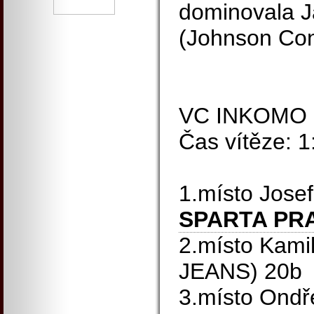
dominovala J
(Johnson Cont
VC INKOMO
Čas vítěze: 1
1.místo Jose
SPARTA PR
2.místo Kami
JEANS) 20b
3.místo Ondř