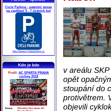
Cycle Parking - patentní stojan
na zavěšení 5 - 7 jízdních kol
http://www.cycleparking.cz
Kdo je kdo
v areálu SKP 
Profil:
AC SPARTA PRAHA
cycling 2018
opět opačný
stoupání do c
protivětrem. 
objevili cyklo
Status
Oficiální člen týmu AC
Sparta Praha