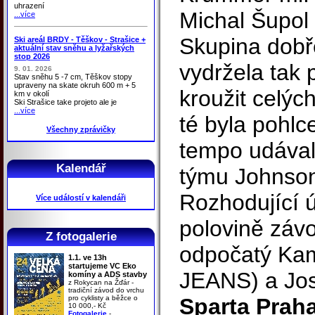
uhrazení
Michal Šupol
...více
Skupina dobř
Ski areál BRDY - Těškov - Strašice +
aktuální stav sněhu a lyžařských
stop 2026
vydržela tak 
9. 01. 2026
Stav sněhu 5 -7 cm, Těškov stopy
upraveny na skate okruh 600 m + 5
kroužit celýc
km v okolí
Ski Strašice take projeto ale je
...více
té byla pohl
Všechny zprávičky
tempo udávali
Kalendář
týmu Johnson
Rozhodující ú
Více událostí v kalendáři
polovině záv
Z fotogalerie
odpočatý Kam
1.1. ve 13h
startujeme VC Eko
JEANS) a Jo
komíny a ADS stavby
z Rokycan na Žďár -
tradiční závod do vrchu
pro cyklisty a běžce o
Sparta Praha
10 000,- Kč
Fotogalerie
-