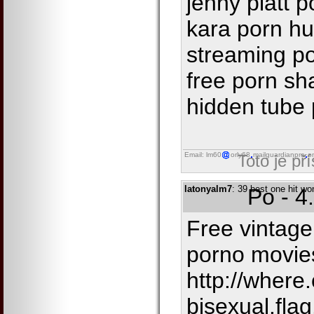
jenny platt 
kara porn hu
streaming po
free porn sh
hidden tube
Email: lm60
orly68
mailguardianpro
o
Toto je př
latonyalm7
: 39 best one hit w
Po - 4
Free vintage
porno movie
http://where.
bisexual.fla