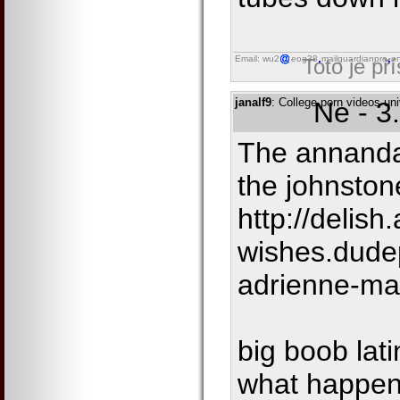
Email: wu2
eog38
mailguardianpro
on
Toto je př
janalf9
: College porn videos un
Ne - 3
The annandal
the johnston
http://delish
wishes.dude
adrienne-ma
big boob lati
what happen