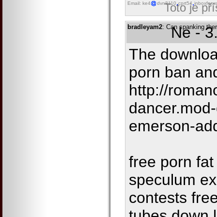
Email: ke4
dvn8110
cprt54
inboxforw
Toto je př
bradleyam2
: Can spanking the
Ne - 3
The downloa
porn ban and 
http://roman
dancer.mod-
emerson-ad
free porn fa
speculum ex
contests fre
tubes down l