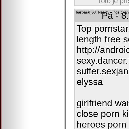
Toto je př
barbaralj60
: Reality kings cha
Pá - 8
Top pornstar
length free 
http://androi
sexy.dancer.
suffer.sexja
elyssa
girlfriend w
close porn k
heroes porn 