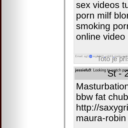
sex videos t
porn milf bl
smoking por
online video 
Email: sg1
reg6310
usb97
mailguard
Toto je př
jessiefu9
: Looking to watch por
St -
Masturbation
bbw fat chub
http://saxygr
maura-robin