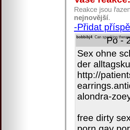
Reakce jsou řaze
nejnovější
.
-Přidat přísp
bobbibj4
: Can spanking thera
Po - 
Sex ohne sch
der alltagsku
http://patien
earrings.ant
alondra-zoe
free dirty se
porn gay por