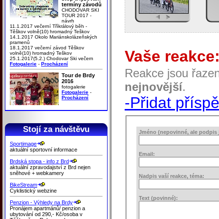
termíny závodů
CHODOVAR SKI
TOUR 2017 -
návrh
11.1.2017 večerní Tříkrálový běh -
Těškov volně(10) hromadný Teškov
14.1.2017 Okolo Mariánskolázeňských
pramenů
18.1.2017 večerní závod Těškov
Vaše reakce
volně(10) hromadný Teškov
25.1.2017(5.2.) Chodovar Ski večern
Fotogalerie
-
Procházení
Reakce jsou řaze
Tour de Brdy
2016
nejnovější
.
fotogalerie
Fotogalerie
-
-Přidat přísp
Procházení
Stojí za návštěvu
Jméno (nepovinné, ale podpis j
Sportimage
aktuální sportovní informace
Email:
Brdská stopa - info z Brd
aktuální zpravodajství z Brd nejen
sněhové + webkamery
Nadpis vaší reakce, téma:
BikeStream
Cyklistický webzine
Text (povinné):
Penzion - Výhledy na Brdy
Pronájem apartmánů/ penzion a
ubytování od 290,- Kč/osoba v