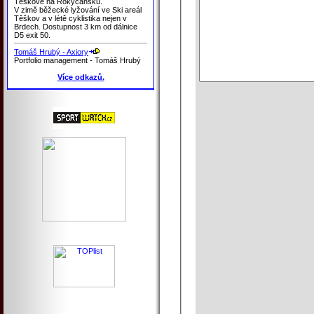
Těškově na Rokycansku.
V zimě běžecké lyžování ve Ski areál
Těškov a v létě cyklistika nejen v
Brdech. Dostupnost 3 km od dálnice
D5 exit 50.
Tomáš Hrubý - Axiory
Portfolio management - Tomáš Hrubý
Více odkazů.