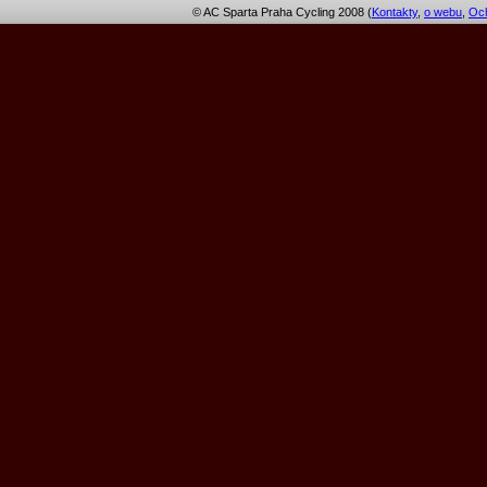
© AC Sparta Praha Cycling 2008 (
Kontakty
,
o webu
,
Och