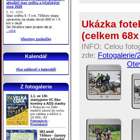
aktuální stav sněhu a lyžařských
stop 2026
9. 01. 2026
Stav sněhu 5 -7 cm, Těškov stopy
upraveny na skate okruh 600 m + 5
Ukázka fotek
km v okolí
Ski Strašice take projeto ale je
...více
(celkem 68x 
Všechny zprávičky
INFO: Celou fotog
zde:
Fotogalerie/
Kalendář
Otev
Více událostí v kalendáři
Z fotogalerie
1.1. ve 13h
startujeme VC Eko
komíny a ADS stavby
z Rokycan na Žďár -
tradiční závod do vrchu
pro cyklisty a běžce o
10 000,- Kč
Fotogalerie
-
Procházení
SKI areál
Těškov - úpravy
stop a lyžování