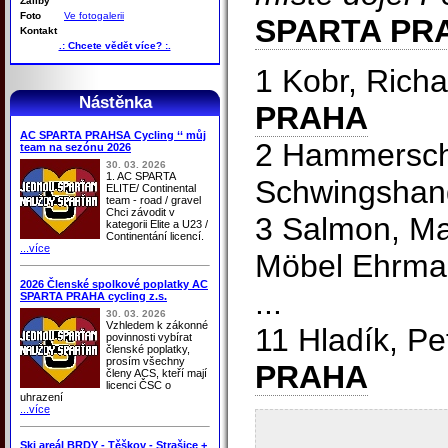
Záliby
Foto
Ve fotogalerii
SPARTA PR
Kontakt
.: Chcete vědět více? :.
1 Kobr, Rich
Nástěnka
PRAHA
AC SPARTA PRAHSA Cycling ‘‘ můj
2 Hammersch
team na sezónu 2026
30. 03. 2026
1. AC SPARTA
Schwingshandl
ELITE/ Continental
team - road / gravel
Chci závodit v
3 Salmon, Ma
kategorii Elite a U23 /
Continentání licencí.
...více
Möbel Ehrma
2026 Členské spolkové poplatky AC
...
SPARTA PRAHA cycling z.s.
30. 03. 2026
Vzhledem k zákonné
11 Hladík, Pe
povinnosti vybírat
členské poplatky,
prosím všechny
PRAHA
členy ACS, kteří mají
licenci ČSC o
uhrazení
...více
Ski areál BRDY - Těškov - Strašice +