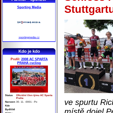
Stuttgart
Sporting Media
sportingmedia.cz
Kdo je kdo
Profil:
2008 AC SPARTA
PRAHA cycling
Status
Oficiální člen týmu AC Sparta
Praha
ve spurtu Ric
Narozen
30. 11. -0001 - Po
Kde
místě dojel P
Bydliště