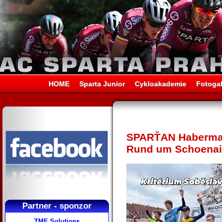
HOME
Sparta Junior
Cykloakademie
Fotogal
SPARŤAN Habermann
Rund um Schoena
Partner - sponzor
TME Solutions