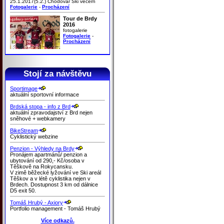
25.1.2017(5.2.) Chodovar Ski večern
Fotogalerie
-
Procházení
Tour de Brdy
2016
fotogalerie
Fotogalerie
-
Procházení
Stojí za návštěvu
Sportimage
aktuální sportovní informace
Brdská stopa - info z Brd
aktuální zpravodajství z Brd nejen
sněhové + webkamery
BikeStream
Cyklistický webzine
Penzion - Výhledy na Brdy
Pronájem apartmánů/ penzion a
ubytování od 290,- Kč/osoba v
Těškově na Rokycansku.
V zimě běžecké lyžování ve Ski areál
Těškov a v létě cyklistika nejen v
Brdech. Dostupnost 3 km od dálnice
D5 exit 50.
Tomáš Hrubý - Axiory
Portfolio management - Tomáš Hrubý
Více odkazů.