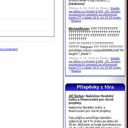
prodvizhenie-v-top.ru/]SEO
...
[zkráceno]
Přidáno 6. 08. 2026 ke článku:
Vsaďte
na vítěze a vyhrajte 5 000,- Kč. Souboj
excelentních sprinterů za přítomnosti
kamer ČT v pátek 16.9. od 19.30 hodin.
>
Reakce
MichaelRuige
: ??? ??????????
??????????? ???????? ??????
??????? ??? ???????? ??????
?????????
???? ?? ?????? ? ???????????
?????? Telegram ??? ????? ????????
d-um-schoenaich
[url=]https://dzen.ru/a/anBAWMUvbF7I8u
target="_blank">
Přidáno 6. 08. 2026 ke článku:
Vsaďte
na vítěze a vyhrajte 5 000,- Kč. Souboj
excelentních sprinterů za přítomnosti
kamer ČT v pátek 16.9. od 19.30 hodin.
>
Reakce
Příspěvky z fóra
Jiří Štefan
: Nabízíme flexibilní
úvěry a financování pro různé
projekty.
Nabízíme flexibilní úvěry a
financování pro různé projekty.
Tato půjčka umožňuje klientům
splácet již od 3 % úroku po dobu až
30 let. Můžeme schválit úvěr/hotovost