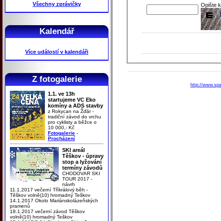
Všechny zprávičky
Opište 
Kalendář
Více událostí v kalendáři
Z fotogalerie
http://www.spa
1.1. ve 13h
startujeme VC Eko
komíny a ADS stavby
z Rokycan na Žďár -
tradiční závod do vrchu
pro cyklisty a běžce o
10 000,- Kč
Fotogalerie
-
Procházení
SKI areál
Těškov - úpravy
stop a lyžování
termíny závodů
CHODOVAR SKI
TOUR 2017 -
návrh
11.1.2017 večerní Tříkrálový běh -
Těškov volně(10) hromadný Teškov
14.1.2017 Okolo Mariánskolázeňských
pramenů
18.1.2017 večerní závod Těškov
volně(10) hromadný Teškov