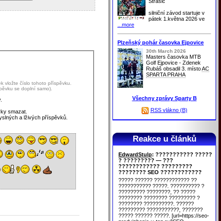
Strašic
silniční závod startuje v
pátek 1.května 2026 ve
...more
Plzeňský pohár časovka Ejpovice
30th March 2026
Masters časovka MTB
Golf Ejpovice - Zdenek
Rubáš obsadil 3. místo
AC
SPARTA PRAHA
 vložte číslo tohoto příspěvku.
spěvku se doplní samo).
Všechny zprávy Sparty B
.
RSS vlákno (B)
vky smazat.
yslných a lživých příspěvků.
Reakce u článků
EdwardStulp
: ??????????? ?????
? ????????? — ???
???????????? ?????????
???????? SEO ????????????
????? ?????? ???????????? ??
??????????? ?????. ?????????? ?
????????? ????????, ?? ?????
???????? ???????? ????????? ?
???????? ??????????. ??????
????????? ???????????, ???????
????? ?????? ?????. [url=https://seo-