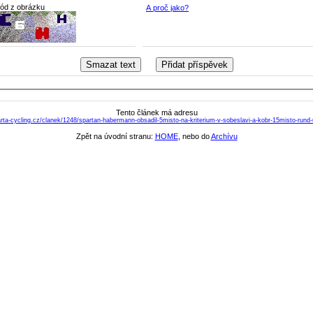
kód z obrázku
A proč jako?
Tento článek má adresu
rta-cycling.cz/clanek/1248/spartan-habermann-obsadil-5misto-na-kriterium-v-sobeslavi-a-kobr-15misto-run
Zpět na úvodní stranu:
HOME
, nebo do
Archívu