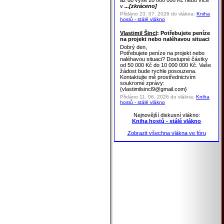
až do výše 20 000 000 Kč nebo více
v
...[zkráceno]
Přidáno 23. 07. 2026 do vlákna:
Kniha
hostů - stálé vlákno
Vlastimil Šincl
: Potřebujete peníze
na projekt nebo naléhavou situaci
Dobrý den,
Potřebujete peníze na projekt nebo
naléhavou situaci? Dostupné částky
od 50 000 Kč do 10 000 000 Kč. Vaše
žádost bude rychle posouzena.
Kontaktujte mě prostřednictvím
soukromé zprávy:
{vlastimilsincl9@gmail.com}
Přidáno 11. 06. 2026 do vlákna:
Kniha
hostů - stálé vlákno
Nejnovější diskusní vlákno:
Kniha hostů - stálé vlákno
Zobrazit všechna vlákna ve fóru