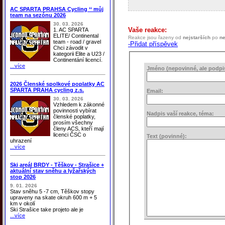
AC SPARTA PRAHSA Cycling ‘‘ můj
team na sezónu 2026
30. 03. 2026
Vaše reakce:
1. AC SPARTA
ELITE/ Continental
Reakce jsou řazeny od
nejstarších
po
ne
team - road / gravel
-Přidat příspěvek
Chci závodit v
kategorii Elite a U23 /
Continentání licencí.
...více
Jméno (nepovinné, ale podpis 
2026 Členské spolkové poplatky AC
SPARTA PRAHA cycling z.s.
Email:
30. 03. 2026
Vzhledem k zákonné
povinnosti vybírat
Nadpis vaší reakce, téma:
členské poplatky,
prosím všechny
členy ACS, kteří mají
licenci ČSC o
Text (povinné):
uhrazení
...více
Ski areál BRDY - Těškov - Strašice +
aktuální stav sněhu a lyžařských
stop 2026
9. 01. 2026
Stav sněhu 5 -7 cm, Těškov stopy
upraveny na skate okruh 600 m + 5
km v okolí
Ski Strašice take projeto ale je
...více