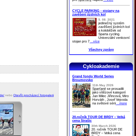
CYCLE PARKING - stojany na
zavěšení jízdních kol
5. 08. 2021
jedinečný systém
zavěšení jízdních kol
a koloběžek od
Sparta cycling.
Univerzální venkovní
stojan pro 7
...více
Všechny zprávy
Cykloakademie
Grand fondo World Series
Broumovsko
11th May 2026
Sparťané
se prosadili
jako vítězové kategorií
de/
nebo
Otevřít procházecí fotogalerii
Jan Milec Jiřincová, Miro
Horváth , Josef Vejvoda
na světové sérii
...more
20.ročník TOUR DE BRDY – Velká
cena Strašic
30th March 2026
20. ročník TOUR DE
BRDY – Velká cena