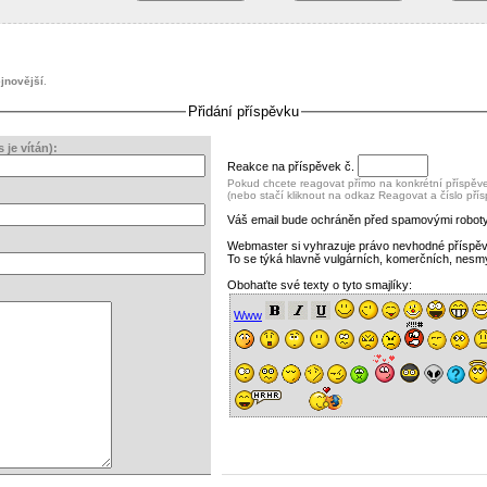
jnovější
.
Přidání příspěvku
je vítán):
Reakce na příspěvek č.
Pokud chcete reagovat přímo na konkrétní příspěvek
(nebo stačí kliknout na odkaz Reagovat a číslo pří
Váš email bude ochráněn před spamovými roboty
Webmaster si vyhrazuje právo nevhodné příspě
To se týká hlavně vulgárních, komerčních, nesm
Obohaťte své texty o tyto smajlíky:
Www