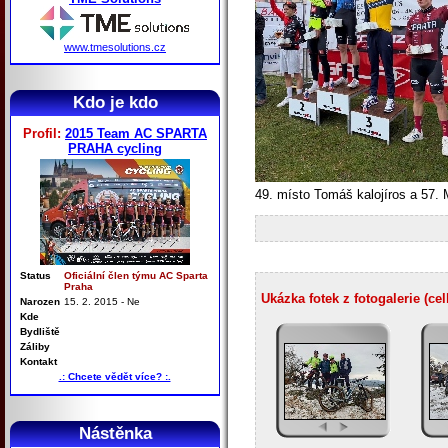
www.tmesolutions.cz
Kdo je kdo
Profil:
2015 Team AC SPARTA
PRAHA cycling
49. místo Tomáš kalojíros a 57
Status
Oficiální člen týmu AC Sparta
Praha
Ukázka fotek z fotogalerie (ce
Narozen
15. 2. 2015 - Ne
Kde
Bydliště
Záliby
Kontakt
.: Chcete vědět více? :.
Nástěnka