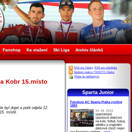
Fanshop
Ke stažení
Ski Liga
Archiv článků
RSS pro články
,
RSS pro nástěnku
Sledujte reakce TOHOTO článku
Přidat do oblíbených
a Kobr 15.místo
Sparta Junior
Fanshop AC Sparta Praha cycling
1893
e byl dojet a poté odjela 12.
24. 06. 2022
15. místě.
sparťanské
sportovní oblečení
na kolo, fotbal, hokej,
atletiku a originální
dárkové zboží nejen
pro
Sparťany
najdete
...více