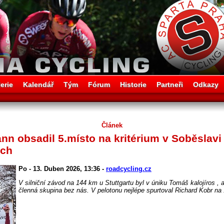
erie
Kalendář
Tým
Fórum
Historie
Partneři
Odkazy
Článek
 obsadil 5.místo na kritérium v Soběslavi 
ich
Po - 13. Duben 2026, 13:36 -
roadcycling.cz
V silniční závod na 144 km u Stuttgartu byl v úniku Tomáš kalojíros , al
členná skupina bez nás. V pelotonu nejlépe spurtoval Richard Kobr na 