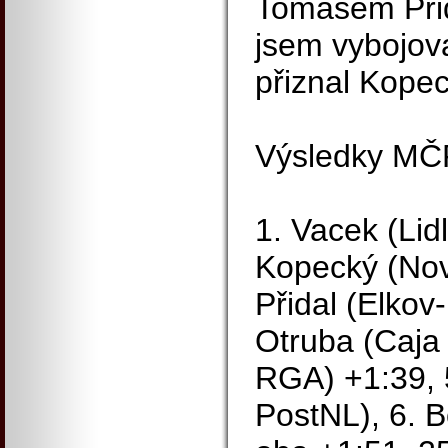
Tomášem Přid
jsem vybojova
přiznal Kopec
Výsledky MČ
1. Vacek (Lid
Kopecký (Nov
Přidal (Elkov
Otruba (Caja
RGA) +1:39, 5
PostNL), 6. 