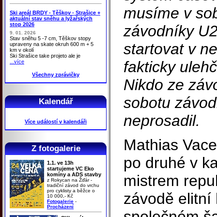
musíme v sob
Ski areál BRDY - Těškov - Strašice +
aktuální stav sněhu a lyžařských
stop 2026
závodníky U2
9. 01. 2026
Stav sněhu 5 -7 cm, Těškov stopy
startovat v ne
upraveny na skate okruh 600 m + 5
km v okolí
Ski Strašice take projeto ale je
fakticky ulehči
...více
Všechny zprávičky
Nikdo ze závo
sobotu závodi
Kalendář
neprosadil.
Více událostí v kalendáři
Mathias Vacek
Z fotogalerie
po druhé v ka
1.1. ve 13h
startujeme VC Eko
komíny a ADS stavby
mistrem repub
z Rokycan na Žďár -
tradiční závod do vrchu
pro cyklisty a běžce o
závodě elitní 
10 000,- Kč
Fotogalerie
-
Procházení
společném š