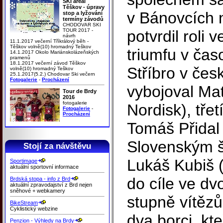
SKI areál
Těškov - úpravy
v Bánovcích 
stop a lyžování
termíny závodů
CHODOVAR SKI
TOUR 2017 -
potvrdil roli 
návrh
11.1.2017 večerní Tříkrálový běh -
Těškov volně(10) hromadný Teškov
triumfu v čas
14.1.2017 Okolo Mariánskolázeňských
pramenů
18.1.2017 večerní závod Těškov
Stříbro v če
volně(10) hromadný Teškov
25.1.2017(5.2.) Chodovar Ski večern
Fotogalerie
-
Procházení
vybojoval Ma
Tour de Brdy
2016
fotogalerie
Nordisk), třet
Fotogalerie
-
Procházení
Tomáš Přidal
Slovenským 
Stojí za návštěvu
Lukáš Kubiš (U
Sportimage
aktuální sportovní informace
do cíle ve dv
Brdská stopa - info z Brd
aktuální zpravodajství z Brd nejen
sněhové + webkamery
stupně vítězů
BikeStream
Cyklistický webzine
dva borci, kte
Penzion - Výhledy na Brdy