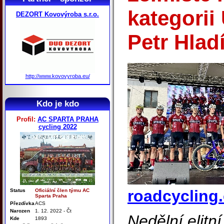
kategorii
DEZORT Kovovýroba s.r.o.
Petr Hlad
http://www.kovovyroba.eu/
Kdo je kdo
Profil:
AC SPARTA PRAHA
cycling 2022
roadcycling.
Status
Oficiální člen týmu AC
Sparta Praha
Přezdívka
ACS
Narozen
1. 12. 2022 - Čt
Nedělní elitn
Kde
1893