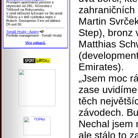
Pronájem apartmánů/ penzion a
ubytování od 290,- Kč/osoba v
zahraničních 
Těškově na Rokycansku.
V zimě běžecké lyžování ve Ski areál
Těškov a v létě cyklistika nejen v
Martin Svrče
Brdech. Dostupnost 3 km od dálnice
D5 exit 50.
Step), bronz 
Tomáš Hrubý - Axiory
Portfolio management - Tomáš Hrubý
Matthias Sch
Více odkazů.
(developmen
Emirates).
„Jsem moc rá
zase uvidíme
těch největší
závodech. Bud
Nechal jsem n
ale stálo to 