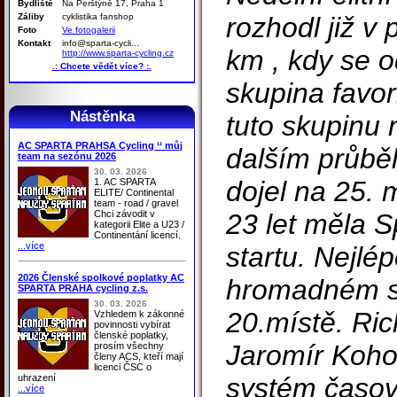
Bydliště
Na Perštýně 17, Praha 1
Záliby
cyklistika fanshop
rozhodl již v
Foto
Ve fotogalerii
Kontakt
info@sparta-cycli...
km , kdy se o
http://www.sparta-cycling.cz
.: Chcete vědět více? :.
skupina favor
Nástěnka
tuto skupinu n
AC SPARTA PRAHSA Cycling ‘‘ můj
dalším průběh
team na sezónu 2026
30. 03. 2026
dojel na 25. 
1. AC SPARTA
ELITE/ Continental
team - road / gravel
Chci závodit v
23 let měla S
kategorii Elite a U23 /
Continentání licencí.
...více
startu. Nejlép
2026 Členské spolkové poplatky AC
hromadném sp
SPARTA PRAHA cycling z.s.
30. 03. 2026
20.místě. Ri
Vzhledem k zákonné
povinnosti vybírat
členské poplatky,
Jaromír Koho
prosím všechny
členy ACS, kteří mají
licenci ČSC o
uhrazení
systém časo
...více