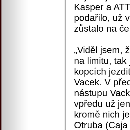
Kasper a ATT
podařilo, už 
zůstalo na čel
„Viděl jsem, 
na limitu, tak
kopcích jezdit 
Vacek. V pře
nástupu Vack
vpředu už jen
kromě nich je
Otruba (Caja