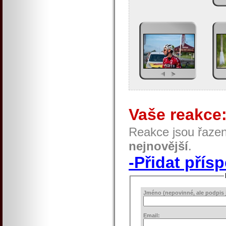
Vaše reakce
Reakce jsou řaze
nejnovější
.
-Přidat přís
Jméno (nepovinné, ale podpis j
Email: