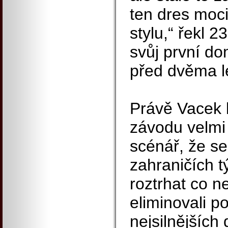
ten dres moc
stylu,“ řekl 2
svůj první do
před dvěma le
Právě Vacek 
závodu velmi 
scénář, že se
zahraničích 
roztrhat co n
eliminovali p
nejsilnějších