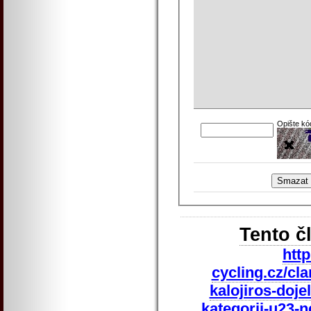
Opište kó
Tento č
htt
cycling.cz/cl
kalojiros-doje
kategorii-u23-n