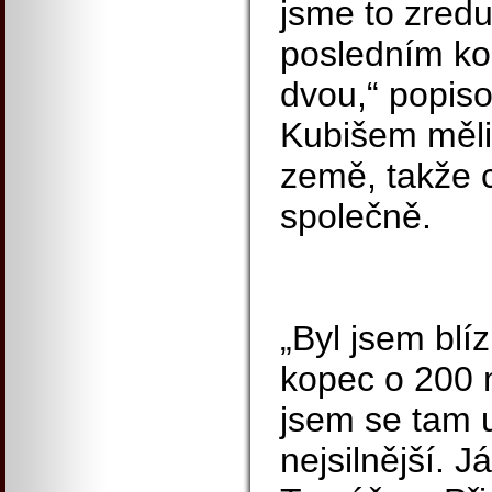
jsme to zredu
posledním kol
dvou,“ popiso
Kubišem měli k
země, takže c
společně.
„Byl jsem blí
kopec o 200 m
jsem se tam ud
nejsilnější. Já