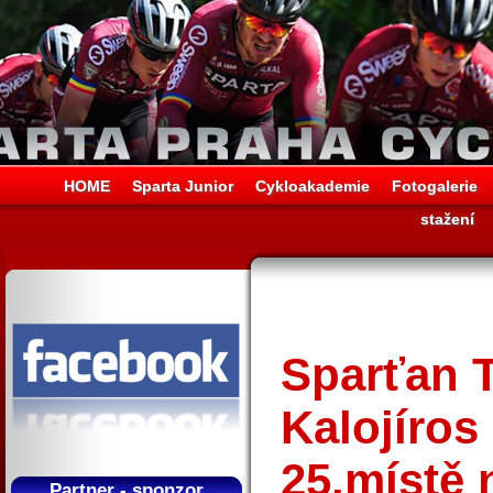
HOME
Sparta Junior
Cykloakademie
Fotogalerie
stažení
Sparťan 
Kalojíros
25.místě 
Partner - sponzor