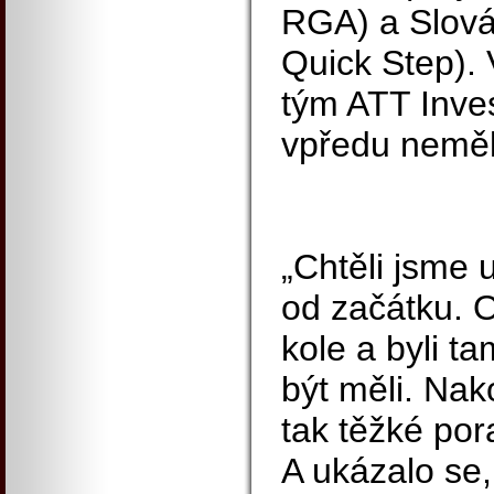
RGA) a Slová
Quick Step). 
tým ATT Inve
vpředu neměl
„Chtěli jsme 
od začátku. O
kole a byli ta
být měli. Nak
tak těžké por
A ukázalo se,