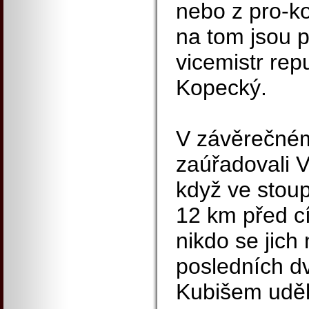
nebo z pro-ko
na tom jsou pr
vicemistr rep
Kopecký.
V závěrečném
zaúřadovali 
když ve stoup
12 km před cí
nikdo se jich
posledních d
Kubišem uděla