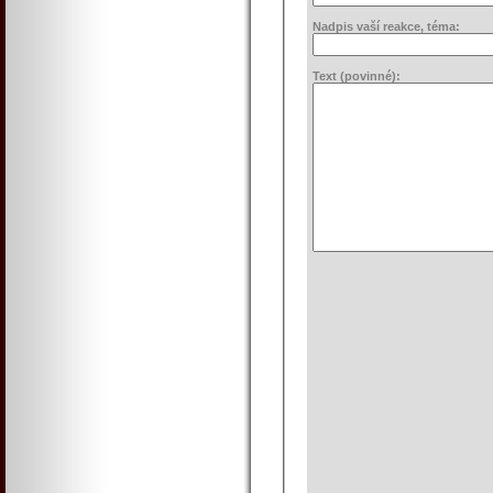
Nadpis vaší reakce, téma:
Text (povinné):