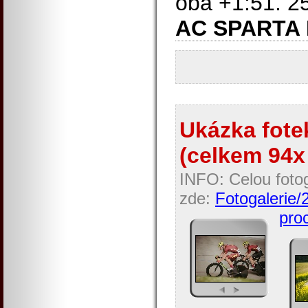
oba +1:51. 25
AC SPARTA
Ukázka fotek
(celkem 94x 
INFO: Celou fotog
zde:
Fotogalerie/
proc