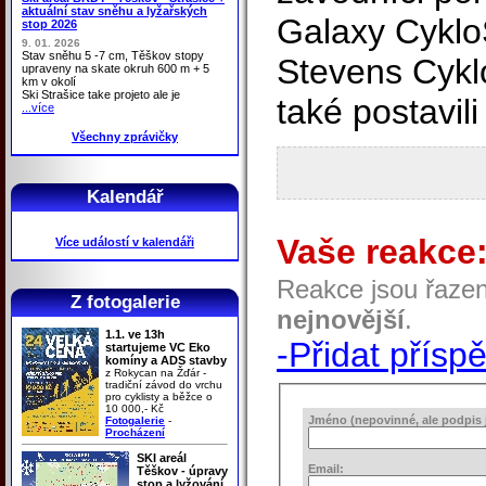
aktuální stav sněhu a lyžařských
Galaxy Cyklo
stop 2026
9. 01. 2026
Stav sněhu 5 -7 cm, Těškov stopy
Stevens Cyklo
upraveny na skate okruh 600 m + 5
km v okolí
Ski Strašice take projeto ale je
také postavili
...více
Všechny zprávičky
Kalendář
Vaše reakce
Více událostí v kalendáři
Reakce jsou řaze
Z fotogalerie
nejnovější
.
1.1. ve 13h
-Přidat přísp
startujeme VC Eko
komíny a ADS stavby
z Rokycan na Žďár -
tradiční závod do vrchu
pro cyklisty a běžce o
10 000,- Kč
Jméno (nepovinné, ale podpis j
Fotogalerie
-
Procházení
SKI areál
Email:
Těškov - úpravy
stop a lyžování