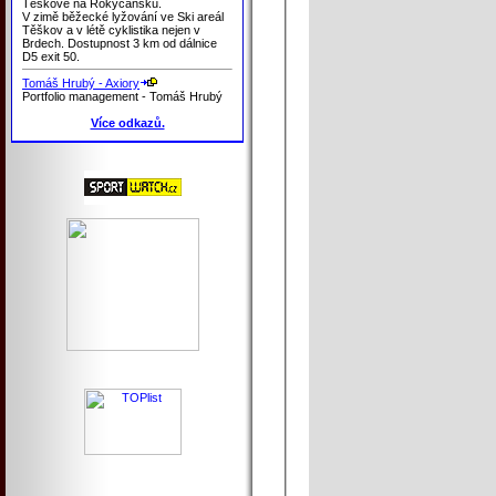
Těškově na Rokycansku.
V zimě běžecké lyžování ve Ski areál
Těškov a v létě cyklistika nejen v
Brdech. Dostupnost 3 km od dálnice
D5 exit 50.
Tomáš Hrubý - Axiory
Portfolio management - Tomáš Hrubý
Více odkazů.