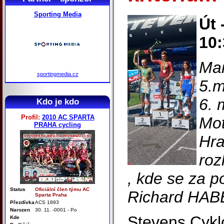
Sporting Media
Út 
10:
Mar
sportingmedia.cz
5.m
6. 
Kdo je kdo
Profil:
2010 AC SPARTA
Mot
PRAHA cycling
Hra
roz
, kde se za p
Status
Oficiální člen týmu AC
Richard HA
Sparta Praha
Přezdívka
ACS 1893
Narozen
30. 11. -0001 - Po
Stevens Cykl
Kde