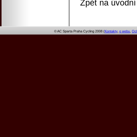
Zpět na úvodní
© AC Sparta Praha Cycling 2008 (
Kontakty
,
o webu
,
Och