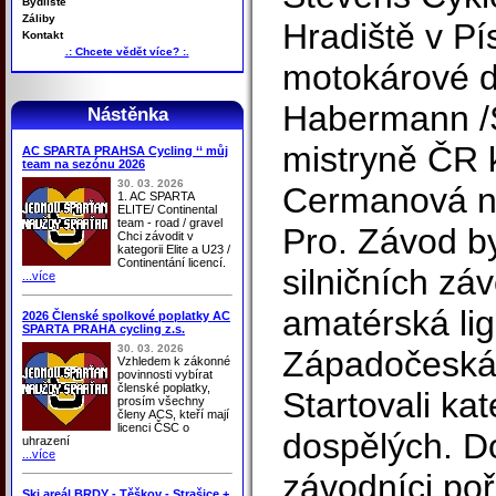
Bydliště
Záliby
Hradiště v Pí
Kontakt
.: Chcete vědět více? :.
motokárové d
Habermann /S
Nástěnka
mistryně ČR 
AC SPARTA PRAHSA Cycling ‘‘ můj
team na sezónu 2026
30. 03. 2026
Cermanová n
1. AC SPARTA
ELITE/ Continental
team - road / gravel
Pro. Závod by
Chci závodit v
kategorii Elite a U23 /
Continentání licencí.
silničních zá
...více
amatérská li
2026 Členské spolkové poplatky AC
SPARTA PRAHA cycling z.s.
30. 03. 2026
Západočeská 
Vzhledem k zákonné
povinnosti vybírat
členské poplatky,
Startovali kat
prosím všechny
členy ACS, kteří mají
licenci ČSC o
dospělých. Do
uhrazení
...více
závodníci po
Ski areál BRDY - Těškov - Strašice +