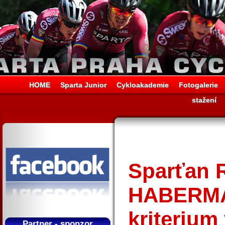
HOME
Sparta Junior
Cykloakademie
Fotogalerie
stažení
Sparťan 
HABERMA
kriterium
Partner - sponzor