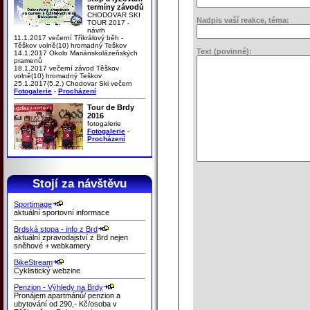
termíny závodů
CHODOVAR SKI
Nadpis vaší reakce, téma:
TOUR 2017 -
návrh
11.1.2017 večerní Tříkrálový běh -
Těškov volně(10) hromadný Teškov
Text (povinné):
14.1.2017 Okolo Mariánskolázeňských
pramenů
18.1.2017 večerní závod Těškov
volně(10) hromadný Teškov
25.1.2017(5.2.) Chodovar Ski večern
Fotogalerie
-
Procházení
Tour de Brdy
2016
fotogalerie
Fotogalerie
-
Procházení
Stojí za návštěvu
Sportimage
aktuální sportovní informace
Brdská stopa - info z Brd
aktuální zpravodajství z Brd nejen
sněhové + webkamery
BikeStream
Cyklistický webzine
Penzion - Výhledy na Brdy
Pronájem apartmánů/ penzion a
ubytování od 290,- Kč/osoba v