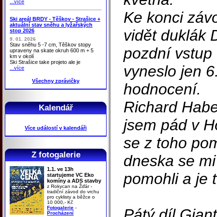
...více
Ke konci záv
Ski areál BRDY - Těškov - Strašice +
aktuální stav sněhu a lyžařských
vidět duklák 
stop 2026
9. 01. 2026
Stav sněhu 5 -7 cm, Těškov stopy
pozdní vstup
upraveny na skate okruh 600 m + 5
km v okolí
Ski Strašice take projeto ale je
vyneslo jen 6
...více
Všechny zprávičky
hodnocení.
Richard Haber
Kalendář
jsem pád v H
Více událostí v kalendáři
se z toho pom
Z fotogalerie
dneska se mi 
1.1. ve 13h
pomohli a je 
startujeme VC Eko
komíny a ADS stavby
z Rokycan na Žďár -
tradiční závod do vrchu
pro cyklisty a běžce o
10 000,- Kč
Fotogalerie
-
Pátý díl Gian
Procházení