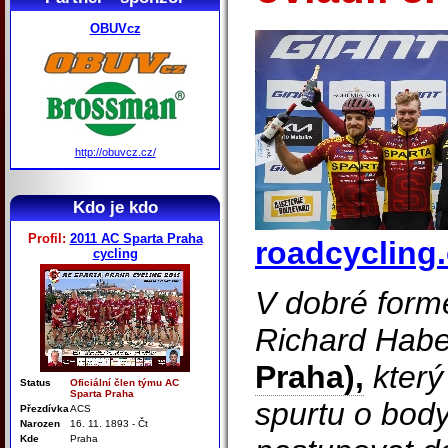
OBUVcz
http://obuvcz.cz/
Kdo je kdo
Profil:
2011 AC Sparta Praha
roadcycling.
cycling
V dobré form
Richard Hab
Praha),
který
Status
Oficiální člen týmu AC
Sparta Praha
spurtu o body
Přezdívka
ACS
Narozen
16. 11. 1893 - Čt
Kde
Praha