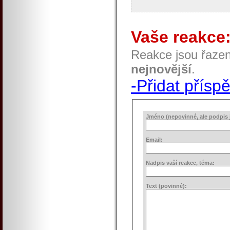
Vaše reakce
Reakce jsou řaze
nejnovější
.
-Přidat přísp
Jméno (nepovinné, ale podpis j
Email:
Nadpis vaší reakce, téma:
Text (povinné):