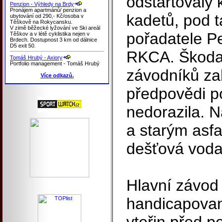
odstartovaly 
Penzion - Výhledy na Brdy
Pronájem apartmánů/ penzion a
kadetů, pod 
ubytování od 290,- Kč/osoba v
Těškově na Rokycansku.
V zimě běžecké lyžování ve Ski areál
pořadatele P
Těškov a v létě cyklistika nejen v
Brdech. Dostupnost 3 km od dálnice
D5 exit 50.
RKCA. Škoda 
Tomáš Hrubý - Axiory
Portfolio management - Tomáš Hrubý
závodníků zal
Více odkazů.
předpovědi po
nedorazila. N
a starým asfa
dešťová voda
Hlavní závod 
handicapovan