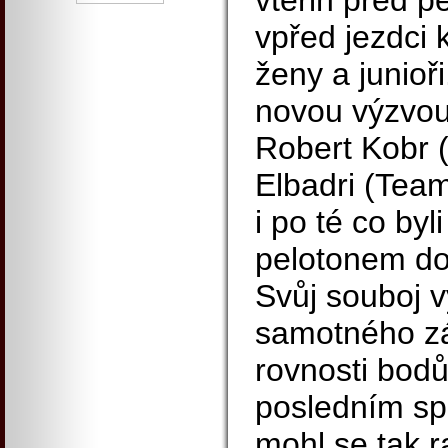
vteřin před pe
vpřed jezdci 
ženy a junioři
novou výzvou 
Robert Kobr 
Elbadri (Team
i po té co byl
pelotonem dok
Svůj souboj v
samotného zá
rovnosti bodů 
posledním sp
mohl se tak 