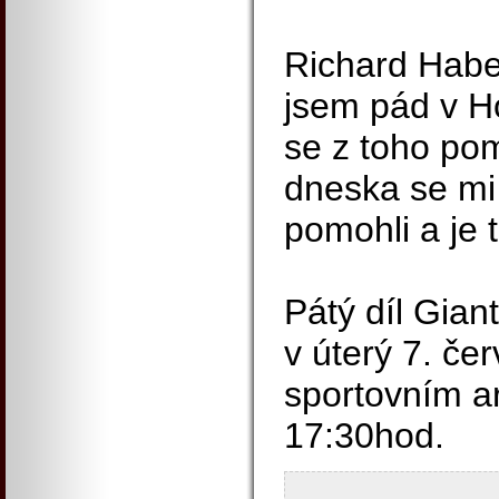
Richard Haber
jsem pád v H
se z toho pom
dneska se mi 
pomohli a je 
Pátý díl Gian
v úterý 7. čer
sportovním a
17:30hod.