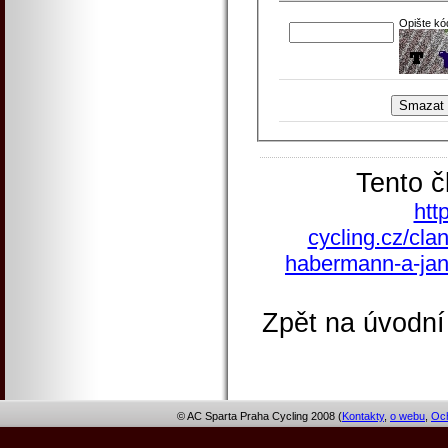
Opište kó
Tento č
htt
cycling.cz/cla
habermann-a-jan-r
Zpět na úvodní
© AC Sparta Praha Cycling 2008 (
Kontakty
,
o webu
,
Och