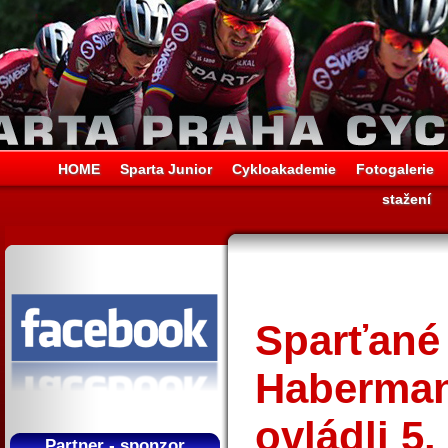
HOME
Sparta Junior
Cykloakademie
Fotogalerie
stažení
Sparťané
Haberman
ovládli 5.
Partner - sponzor