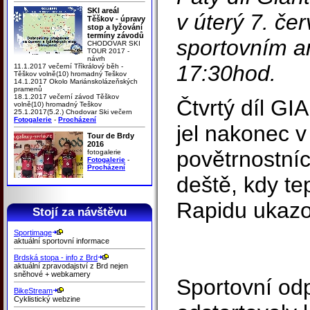
SKI areál
v úterý 7. čer
Těškov - úpravy
stop a lyžování
termíny závodů
sportovním a
CHODOVAR SKI
TOUR 2017 -
návrh
17:30hod.
11.1.2017 večerní Tříkrálový běh -
Těškov volně(10) hromadný Teškov
14.1.2017 Okolo Mariánskolázeňských
pramenů
18.1.2017 večerní závod Těškov
Čtvrtý díl GI
volně(10) hromadný Teškov
25.1.2017(5.2.) Chodovar Ski večern
Fotogalerie
-
Procházení
jel nakonec 
Tour de Brdy
2016
povětrnostní
fotogalerie
Fotogalerie
-
Procházení
deště, kdy te
Rapidu ukazo
Stojí za návštěvu
Sportimage
aktuální sportovní informace
Brdská stopa - info z Brd
aktuální zpravodajství z Brd nejen
sněhové + webkamery
Sportovní od
BikeStream
Cyklistický webzine