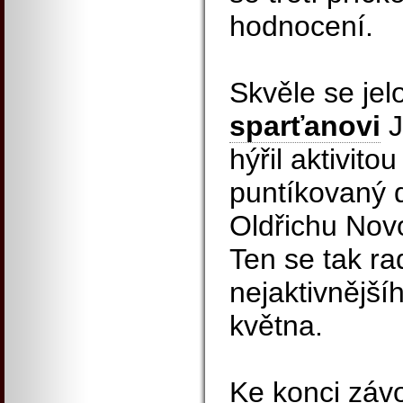
hodnocení.
Skvěle se jel
sparťanovi
J
hýřil aktivito
puntíkovaný 
Oldřichu Nov
Ten se tak ra
nejaktivnější
května.
Ke konci záv