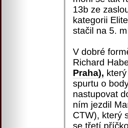
13b ze zaslo
kategorii Eli
stačil na 5. m
V dobré form
Richard Hab
Praha),
který
spurtu o body
nastupovat do
ním jezdil Ma
CTW), který 
se třetí příč