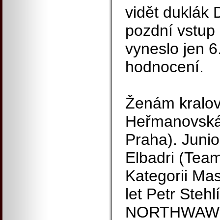
vidět duklák 
pozdní vstup
vyneslo jen 6
hodnocení.
Ženám kralo
Heřmanovská
Praha). Junio
Elbadri (Tea
Kategorii Ma
let Petr Ste
NORTHWAWE 