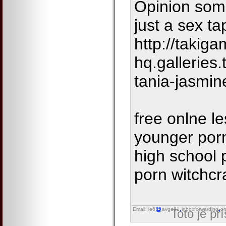
Opinion some
just a sex t
http://takiga
hq.galleries
tania-jasmin
free onlne l
younger porn 
high school
porn witchcr
Email: le6
avgo61
inboxforwarding
on
Toto je př