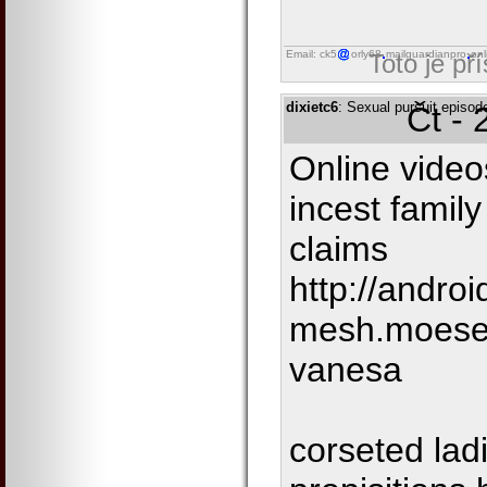
Email: ck5
orly68
mailguardianpro
onl
Toto je př
dixietc6
: Sexual pursuit episod
Čt - 
Online video
incest family
claims
http://andr
mesh.moese
vanesa
corseted lad