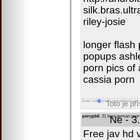
silk.bras.ult
riley-josie
longer flash
popups ashle
porn pics of
cassia porn
Email: cn4
pnw67
mailcatchzone
run
Toto je př
perrypb6
: 21 best german porn s
Ne - 3
Free jav hd 