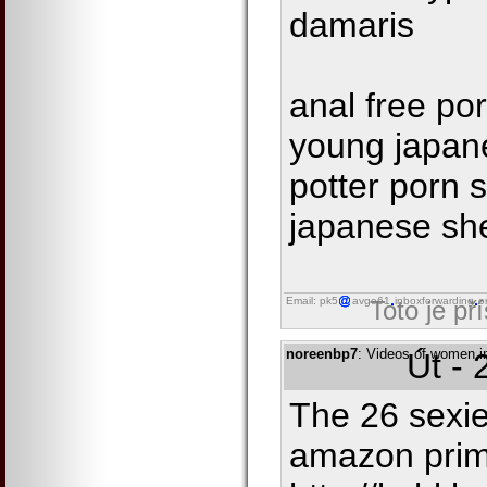
damaris
anal free por
young japan
potter porn 
japanese she
Email: pk5
avgo61
inboxforwarding
o
Toto je př
noreenbp7
: Videos of women in
Út - 
The 26 sexie
amazon prim