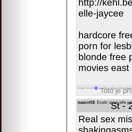
http://kehl.
elle-jaycee
hardcore fre
porn for les
blonde free 
movies east
Email: em16
eog38
mailguardianpro
Toto je př
isaacnf18
: Exotic asian wife po
St -
Real sex mis
shakingasms