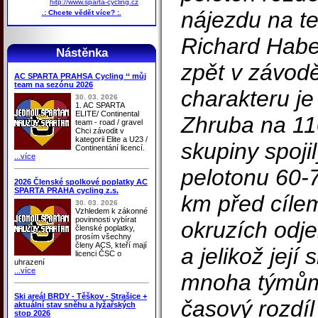
hitp://www.sparta-cycling.cz
nájezdu na t
.: Chcete vědět více? :.
Richard Habe
Nástěnka
zpět v závod
AC SPARTA PRAHSA Cycling ‘‘ můj
team na sezónu 2026
charakteru j
30. 03. 2026
1. AC SPARTA
ELITE/ Continental
Zhruba na 11
team - road / gravel
Chci závodit v
kategorii Elite a U23 /
skupiny spoji
Continentání licencí.
...více
pelotonu 60-70
2026 Členské spolkové poplatky AC
SPARTA PRAHA cycling z.s.
km před cíle
30. 03. 2026
Vzhledem k zákonné
povinnosti vybírat
okruzích odje
členské poplatky,
prosím všechny
členy ACS, kteří mají
a jelikož její
licenci ČSC o
uhrazení
...více
mnoha týmům,
Ski areál BRDY - Těškov - Strašice +
časový rozdíl
aktuální stav sněhu a lyžařských
stop 2026