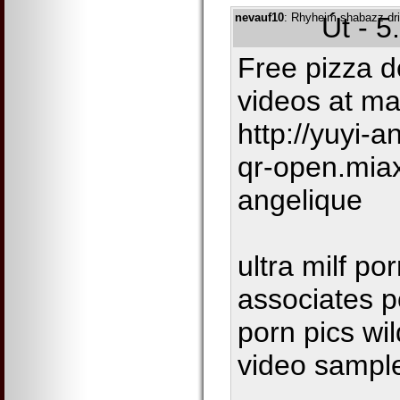
nevauf10
: Rhyheim shabazz dri
Út - 5
Free pizza d
videos at m
http://yuyi-a
qr-open.miax
angelique
ultra milf po
associates po
porn pics wil
video sample