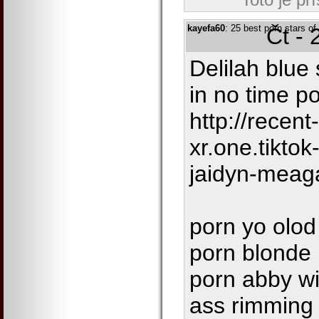
kayefa60
: 25 best porn stars of 
Čt - 
Delilah blue 
in no time p
http://recent
xr.one.tikto
jaidyn-meag
porn yo olod
porn blonde 
porn abby wi
ass rimming