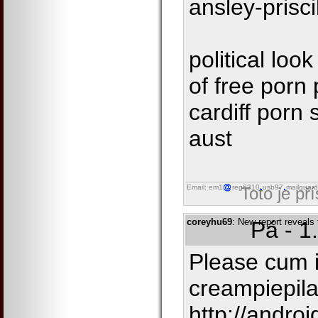
ansley-prisci
political loo
of free porn
cardiff porn 
aust
Email: em1
reg6310
usb97
mailguard
Toto je př
coreyhu69
: New report reveals
Pá - 1
Please cum 
creampiepila
http://androi