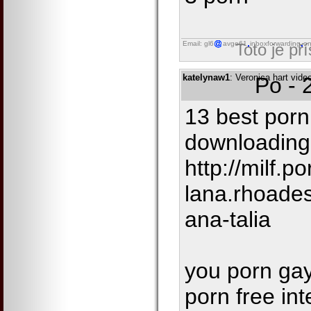
Email: gl6
avgo61
inboxforwarding
on
Toto je př
katelynaw1
: Veronica hart vide
Po - 
13 best porn 
downloading 
http://milf.po
lana.rhoades
ana-talia
you porn ga
porn free int