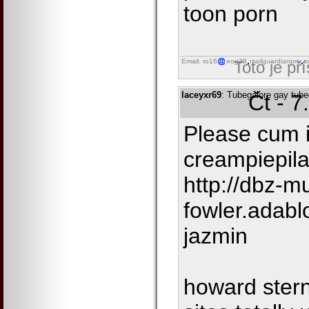
toon porn
Email: ro16
eog38
mailguardianpro
o
Toto je př
laceyxr69
: Tubegalore gay tube
Čt - 7
Please cum 
creampiepila
http://dbz-m
fowler.adab
jazmin
howard stern