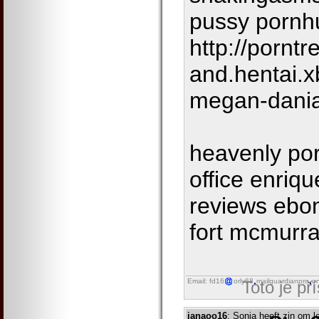
pussy pornh
http://pornt
and.hentai.
megan-dani
heavenly por
office enriqu
reviews ebon
fort mcmurr
Email: fd16
orly68
mailguardianpro
on
Toto je př
janaoo16
: Sonja heeft zin om 