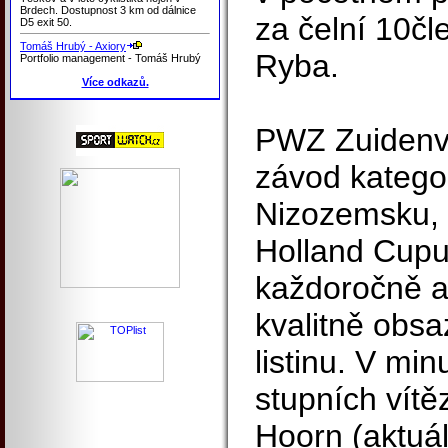
Brdech. Dostupnost 3 km od dálnice
za čelní 10č
D5 exit 50.
Tomáš Hrubý - Axiory
Ryba.
Portfolio management - Tomáš Hrubý
Více odkazů.
PWZ Zuidenve
závod kategor
Nizozemsku, 
Holland Cupu
každoročně at
kvalitně obsa
listinu. V min
stupních vítě
Hoorn (aktuá