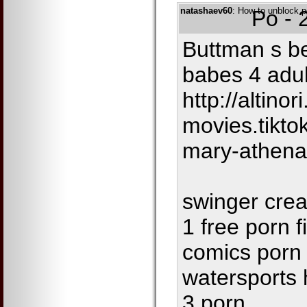
natashaev60
: How to unblock p
Po - 
Buttman s be
babes 4 adul
http://altinor
movies.tikto
mary-athena
swinger crea
1 free porn 
comics porn
watersports 
3 porn