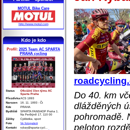
MOTUL Bike Care
http://www.motul.com
Kdo je kdo
Profil:
2025 Team AC SPARTA
PRAHA cycling
roadcycling.
Status
Oficiální člen týmu AC
Do 40. km vč
Sparta Praha
Přezdívka
ACS 1893
dlážděných ús
Narozen
16. 11. 1893 - Čt
Kde
PRAHA
Bydliště
SPARTA FANSHOP Praha 1.
pohromadě. N
Na Perštýně 17, 110 00
Záliby
Cyklistika, sport
Foto
Ve fotogalerii
peloton rozděl
Kontakt
rubas@sparta-cycl...