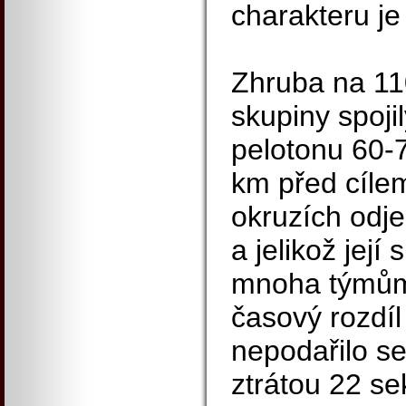
charakteru j
Zhruba na 11
skupiny spoji
pelotonu 60-70
km před cíle
okruzích odje
a jelikož její
mnoha týmům,
časový rozdíl
nepodařilo se 
ztrátou 22 se