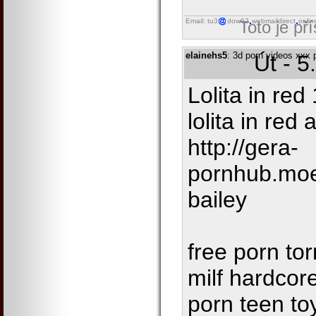
Email: tu3
dow62
webmaildirect
onlin
Toto je př
elainehs5
: 3d porn videos xxx 
Út - 5
Lolita in re
lolita in red
http://gera-
pornhub.moe
bailey
free porn tor
milf hardcor
porn teen to