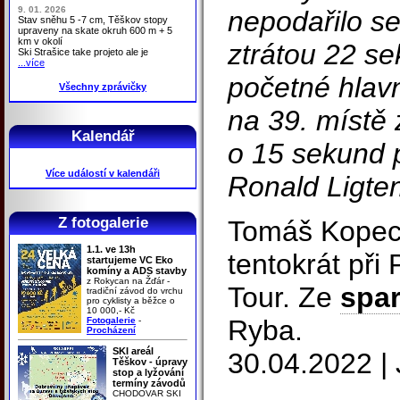
9. 01. 2026
nepodařilo se 
Stav sněhu 5 -7 cm, Těškov stopy
upraveny na skate okruh 600 m + 5
km v okolí
ztrátou 22 se
Ski Strašice take projeto ale je
...více
početné hlavn
Všechny zprávičky
na 39. místě
Kalendář
o 15 sekund p
Více událostí v kalendáři
Ronald Ligten
Z fotogalerie
Tomáš Kopeck
1.1. ve 13h
tentokrát př
startujeme VC Eko
komíny a ADS stavby
z Rokycan na Žďár -
Tour. Ze
spa
tradiční závod do vrchu
pro cyklisty a běžce o
10 000,- Kč
Ryba.
Fotogalerie
-
Procházení
SKI areál
30.04.2022 | 
Těškov - úpravy
stop a lyžování
termíny závodů
CHODOVAR SKI