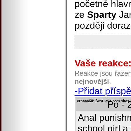
početné hlavn
ze
Sparty
Jan
později doraz
Vaše reakce
Reakce jsou řaze
nejnovější
.
-Přidat přísp
ernaaa60
: Best latin porn sites
Po - 
Anal punishm
school girl 