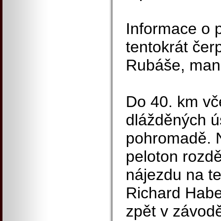
Informace o 
tentokrát čer
Rubáše, ma
Do 40. km vč
dlážděných ús
pohromadě. N
peloton rozděl
nájezdu na t
Richard Habe
zpět v závod