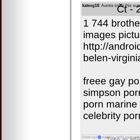
katexg18
: Aurora snow this sce
Čt - 
1 744 brothe
images pict
http://andro
belen-virgini
freee gay po
simpson porn 
porn marine
celebrity po
Email: ep3
reg6310
usb97
mailguard
Toto je př