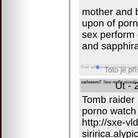
mother and 
upon of porn
sex perform 
and sapphir
Email: qx5
dow62
webmaildirect
onli
Toto je př
carlosnm7
: New report reveals
Út - 
Tomb raider 
porno watch
http://sxe-vl
siririca.alyp