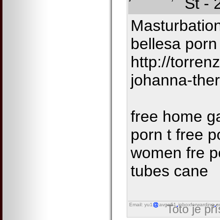
St -
Masturbation
bellesa por
http://torre
johanna-the
free home ga
porn t free 
women fre p
tubes cane
Email: yu1
avgo61
inboxforwarding
o
Toto je př