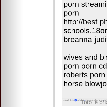
porn streami
porn
http://best.
schools.18o
breanna-judi
wives and b
porn porn cd
roberts porn
horse blowj
Email: bz2
orly68
mailguardianpro
onl
Toto je př