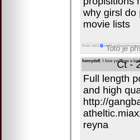
propisition
why girsl do
movie lists
Email: mb11
orly68
mailguardianpro
o
Toto je př
henryde8
: I love you how a bad
Čt - 
Full length p
and high qual
http://gangb
atheltic.mia
reyna