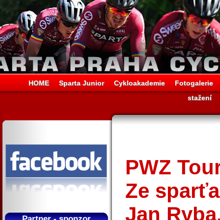
HOME
Sparta Junior
Cykloakademie
Fotogalerie
stažení
PWZ Tour
Ze sparťa
Jan Ryba
Partner - sponzor