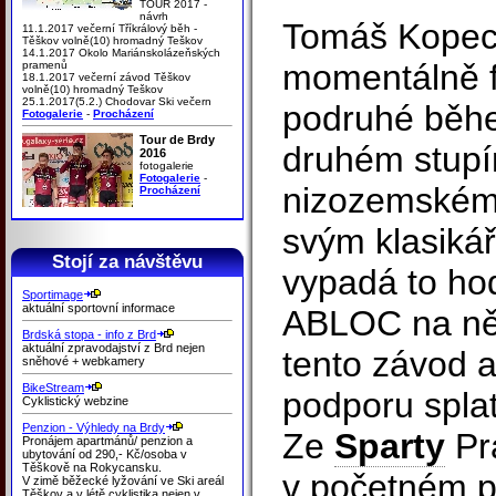
TOUR 2017 -
návrh
Tomáš Kopec
11.1.2017 večerní Tříkrálový běh -
Těškov volně(10) hromadný Teškov
14.1.2017 Okolo Mariánskolázeňských
momentálně f
pramenů
18.1.2017 večerní závod Těškov
volně(10) hromadný Teškov
25.1.2017(5.2.) Chodovar Ski večern
podruhé běhe
Fotogalerie
-
Procházení
Tour de Brdy
druhém stupí
2016
fotogalerie
Fotogalerie
-
nizozemském
Procházení
svým klasiká
Stojí za návštěvu
vypadá to ho
Sportimage
aktuální sportovní informace
ABLOC na něj 
Brdská stopa - info z Brd
aktuální zpravodajství z Brd nejen
tento závod 
sněhové + webkamery
BikeStream
podporu splat
Cyklistický webzine
Penzion - Výhledy na Brdy
Ze
Sparty
Pra
Pronájem apartmánů/ penzion a
ubytování od 290,- Kč/osoba v
Těškově na Rokycansku.
v početném p
V zimě běžecké lyžování ve Ski areál
Těškov a v létě cyklistika nejen v