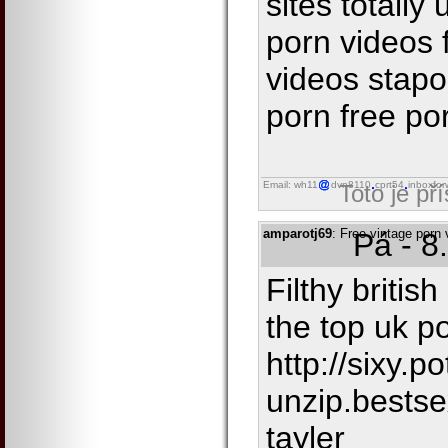
sites totall
porn videos 
videos stapo
porn free po
Email: wh11
dvn8110
cprt54
inboxfor
Toto je př
amparotj69
: Free vintage porn
Pá - 8
Filthy britis
the top uk po
http://sixy.po
unzip.bestse
tayler