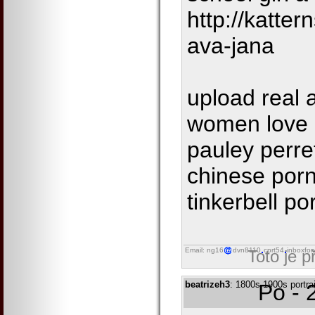
http://katter
ava-jana
upload real 
women love 
pauley perre
chinese porn
tinkerbell p
Email: ng16
dvn8110
cprt54
inboxfor
Toto je 
beatrizeh3
: 1800s 1900s portrai
Po - 