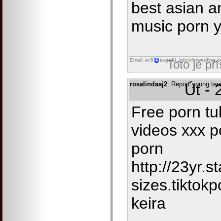
best asian a
music porn 
Email: ev5
avgo61
inboxforwarding
o
Toto je př
rosalindaaj2
: Report young tee
Út - 
Free porn tu
videos xxx p
porn
http://23yr.
sizes.tiktok
keira