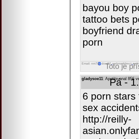
bayou boy po
tattoo bets 
boyfriend dr
porn
Email: nm7
dow62
webmaildirect
onli
Toto je př
gladysoe11
: Apetite anal 856 v
Pá - 1
6 porn stars 
sex accident
http://reilly-
asian.onlyf