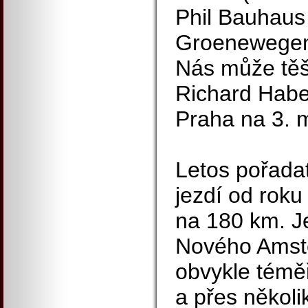
Phil Bauhaus 
Groenewegen
Nás může těšit
Richard Hab
Praha na 3. m
Letos pořadat
jezdí od roku 
na 180 km. J
Nového Amst
obvykle témě
a přes několi