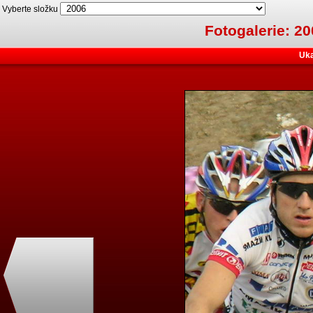
Vyberte složku
Fotogalerie: 2
Uka