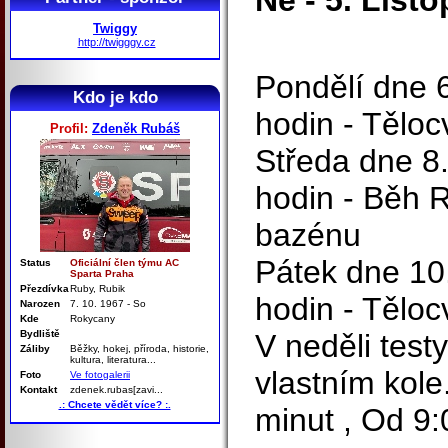
Ne - 5. List
Twiggy
http://twigggy.cz
Pondělí dne 
Kdo je kdo
hodin - Tělo
Profil:
Zdeněk Rubáš
Středa dne 8
hodin - Běh 
bazénu
Pátek dne 10
Status
Oficiální člen týmu AC
Sparta Praha
Přezdívka
Ruby, Rubik
hodin - Tělo
Narozen
7. 10. 1967 - So
Kde
Rokycany
Bydliště
V neděli tes
Záliby
Běžky, hokej, příroda, historie,
kultura, literatura...
vlastním kole
Foto
Ve fotogalerii
Kontakt
zdenek.rubas[zavi...
.: Chcete vědět více? :.
minut , Od 9: