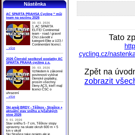
Nástěnka
AC SPARTA PRAHSA Cycling ‘‘ můj
team na sezónu 2026
30. 03. 2026
1. AC SPARTA
ELITE/ Continental
team - road / gravel
Tato z
Chci závodit v
kategorii Elite a U23 /
htt
Continentání licencí.
...více
cycling.cz/nastenk
2026 Členské spolkové poplatky AC
SPARTA PRAHA cycling z.s.
30. 03. 2026
Zpět na úvodn
Vzhledem k zákonné
povinnosti vybírat
členské poplatky,
zobrazit všec
prosím všechny
členy ACS, kteří mají
licenci ČSC o
uhrazení
...více
Ski areál BRDY - Těškov - Strašice +
aktuální stav sněhu a lyžařských
stop 2026
9. 01. 2026
Stav sněhu 5 -7 cm, Těškov stopy
upraveny na skate okruh 600 m + 5
km v okolí
Ski Strašice take projeto ale je