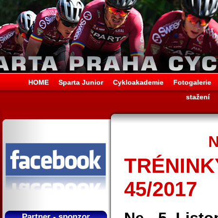
HOME
Sparta Junior
Cykloakademie
Fotogalerie
stažení
N
TRÉNINKY
45/2017
Partner - sponzor