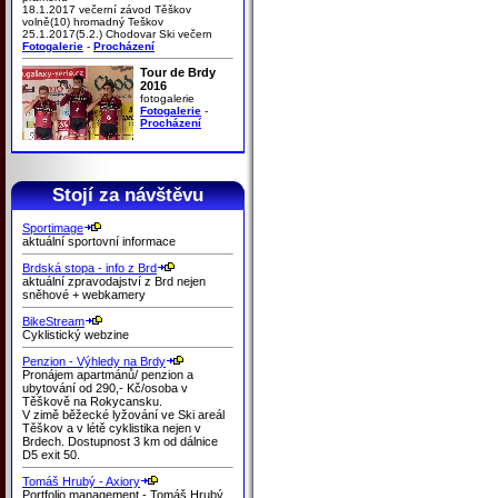
18.1.2017 večerní závod Těškov
volně(10) hromadný Teškov
25.1.2017(5.2.) Chodovar Ski večern
Fotogalerie
-
Procházení
Tour de Brdy
2016
fotogalerie
Fotogalerie
-
Procházení
Stojí za návštěvu
Sportimage
aktuální sportovní informace
Brdská stopa - info z Brd
aktuální zpravodajství z Brd nejen
sněhové + webkamery
BikeStream
Cyklistický webzine
Penzion - Výhledy na Brdy
Pronájem apartmánů/ penzion a
ubytování od 290,- Kč/osoba v
Těškově na Rokycansku.
V zimě běžecké lyžování ve Ski areál
Těškov a v létě cyklistika nejen v
Brdech. Dostupnost 3 km od dálnice
D5 exit 50.
Tomáš Hrubý - Axiory
Portfolio management - Tomáš Hrubý