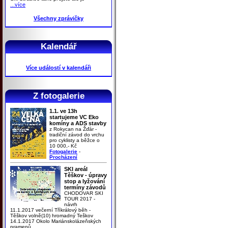
...více
Všechny zprávičky
Kalendář
Více událostí v kalendáři
Z fotogalerie
1.1. ve 13h
startujeme VC Eko
komíny a ADS stavby
z Rokycan na Žďár -
tradiční závod do vrchu
pro cyklisty a běžce o
10 000,- Kč
Fotogalerie
-
Procházení
SKI areál
Těškov - úpravy
stop a lyžování
termíny závodů
CHODOVAR SKI
TOUR 2017 -
návrh
11.1.2017 večerní Tříkrálový běh -
Těškov volně(10) hromadný Teškov
14.1.2017 Okolo Mariánskolázeňských
pramenů