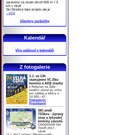
upraveny na skate okruh 600 m + 5
km v okolí
Ski Strašice take projeto ale je
...více
Všechny zprávičky
Kalendář
Více událostí v kalendáři
Z fotogalerie
1.1. ve 13h
startujeme VC Eko
komíny a ADS stavby
z Rokycan na Žďár -
tradiční závod do vrchu
pro cyklisty a běžce o
10 000,- Kč
Fotogalerie
-
Procházení
SKI areál
Těškov - úpravy
stop a lyžování
termíny závodů
CHODOVAR SKI
TOUR 2017 -
návrh
11.1.2017 večerní Tříkrálový běh -