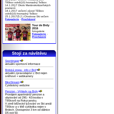
Těškov volně(10) hromadný Teškov
14.1.2017 Okolo Mariánskolázeňských
pramenů
18.1.2017 večerní závod Těškov
volně(10) hromadný Teškov
25.1.2017(5.2.) Chodovar Ski večern
Fotogalerie
-
Procházení
Tour de Brdy
2016
fotogalerie
Fotogalerie
-
Procházení
Stojí za návštěvu
Sportimage
aktuální sportovní informace
Brdská stopa - info z Brd
aktuální zpravodajství z Brd nejen
sněhové + webkamery
BikeStream
Cyklistický webzine
Penzion - Výhledy na Brdy
Pronájem apartmánů/ penzion a
ubytování od 290,- Kč/osoba v
Těškově na Rokycansku.
V zimě běžecké lyžování ve Ski areál
Těškov a v létě cyklistika nejen v
Brdech. Dostupnost 3 km od dálnice
D5 exit 50.