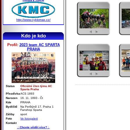
http://www.cyklomax.cz/
Kdo je kdo
Profil:
2023 team AC SPARTA
PRAHA
Status
Oficiální člen týmu AC
Sparta Praha
Přezdívka
ACS 1893
Narozen
16. 11. 1893 - Čt
Kde
PRAHA
Bydliště
Na Perštýně 17. Praha 1
Fanshop Sparta
Záliby
sport
Foto
Ve fotogalerii
Kontakt
.: Chcete vědět více? :.