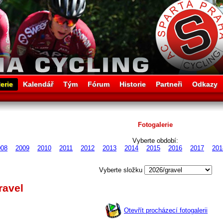
erie
Kalendář
Tým
Fórum
Historie
Partneři
Odkazy
Fotogalerie
Vyberte období:
008
2009
2010
2011
2012
2013
2014
2015
2016
2017
201
Vyberte složku
ravel
Otevřít procházecí fotogalerii