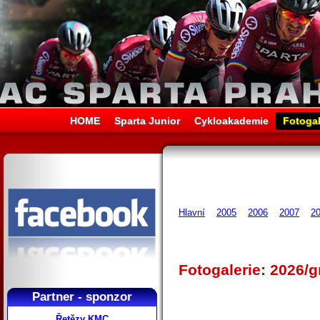
HOME
Sparta Junior
Cykloakademie
Fotogal
Hlavní
2005
2006
2007
2
Fotogalerie: 2026/g
Partner - sponzor
Řetězy KMC