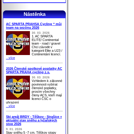
Nástěnka
AC SPARTA PRAHSA Cycling ‘‘ můj
team na sezónu 2026
30. 03. 2026
1. AC SPARTA
ELITE/ Continental
team - road / gravel
Chci závodit v
kategorii Elite a U23 /
Continentání licencí.
...více
2026 Členské spolkové poplatky AC
SPARTA PRAHA cycling z.s.
30. 03. 2026
Vzhledem k zákonné
povinnosti vybírat
členské poplatky,
prosím všechny
členy ACS, kteří mají
licenci ČSC o
uhrazení
...více
Ski areál BRDY - Těškov - Strašice +
aktuální stav sněhu a lyžařských
stop 2026
9. 01. 2026
Stav sněhu 5 -7 cm, Těškov stopy