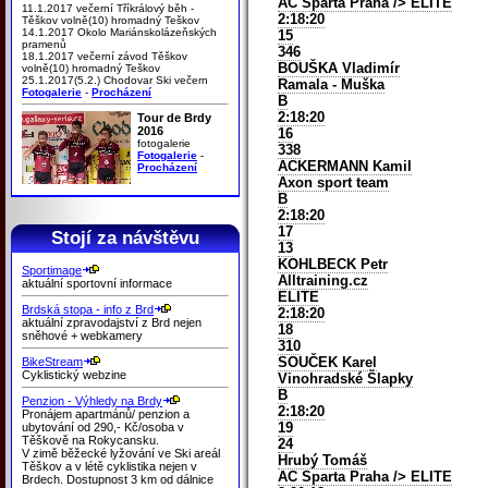
AC Sparta Praha
/> ELITE
11.1.2017 večerní Tříkrálový běh -
2:18:20
Těškov volně(10) hromadný Teškov
14.1.2017 Okolo Mariánskolázeňských
15
pramenů
346
18.1.2017 večerní závod Těškov
BOUŠKA Vladimír
volně(10) hromadný Teškov
25.1.2017(5.2.) Chodovar Ski večern
Ramala - Muška
Fotogalerie
-
Procházení
B
2:18:20
Tour de Brdy
2016
16
fotogalerie
338
Fotogalerie
-
ACKERMANN Kamil
Procházení
Axon sport team
B
2:18:20
17
Stojí za návštěvu
13
KOHLBECK Petr
Sportimage
Alltraining.cz
aktuální sportovní informace
ELITE
Brdská stopa - info z Brd
2:18:20
aktuální zpravodajství z Brd nejen
18
sněhové + webkamery
310
SOUČEK Karel
BikeStream
Cyklistický webzine
Vinohradské Šlapky
B
Penzion - Výhledy na Brdy
2:18:20
Pronájem apartmánů/ penzion a
19
ubytování od 290,- Kč/osoba v
Těškově na Rokycansku.
24
V zimě běžecké lyžování ve Ski areál
Hrubý Tomáš
Těškov a v létě cyklistika nejen v
AC Sparta Praha
/> ELITE
Brdech. Dostupnost 3 km od dálnice