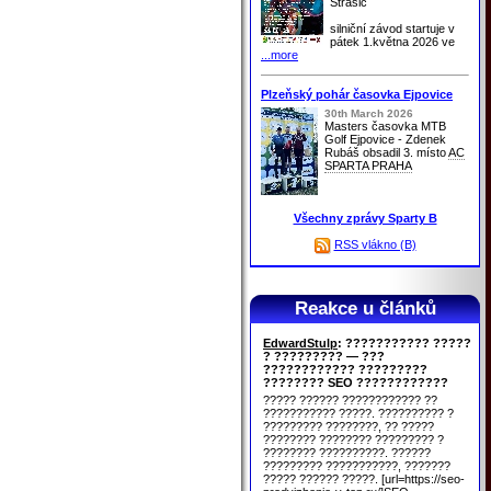
Strašic
silniční závod startuje v
pátek 1.května 2026 ve
...more
Plzeňský pohár časovka Ejpovice
30th March 2026
Masters časovka MTB
Golf Ejpovice - Zdenek
Rubáš obsadil 3. místo
AC
SPARTA PRAHA
Všechny zprávy Sparty B
RSS vlákno (B)
Reakce u článků
EdwardStulp
: ??????????? ?????
? ????????? — ???
???????????? ?????????
???????? SEO ????????????
????? ?????? ???????????? ??
??????????? ?????. ?????????? ?
????????? ????????, ?? ?????
???????? ???????? ????????? ?
???????? ??????????. ??????
????????? ???????????, ???????
????? ?????? ?????. [url=https://seo-