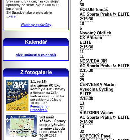
9
Stav sněhu 5 -7 cm, Těškov stopy
30
upraveny na skate okruh 600 m + 5
km v okolí
HOLUB Tomáš
Ski Strašice take projeto ale je
AC Sparta Praha
/> ELITE
...více
2:15:30
10
Všechny zprávičky
6
Novotný Oldřich
CK Příbram
Kalendář
ELITE
2:15:30
11
Více událostí v kalendáři
11
NESVEDA Jiří
AC Sparta Praha
/> ELITE
2:15:30
Z fotogalerie
12
29
1.1. ve 13h
ČERVENKA Martin
startujeme VC Eko
Vysočina Cycling
komíny a ADS stavby
z Rokycan na Žďár -
ELITE
tradiční závod do vrchu
2:15:30
pro cyklisty a běžce o
13
10 000,- Kč
Fotogalerie
-
31
Procházení
VIKTORIN Václav
AC Sparta Praha
/> ELITE
SKI areál
Těškov - úpravy
2:18:20
stop a lyžování
14
termíny závodů
32
CHODOVAR SKI
TOUR 2017 -
KOPECKÝ Pavel
návrh