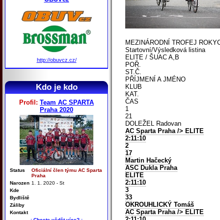
MEZINÁRODNÍ TROFEJ ROKYCAN
Startovní/Výsledková listina
ELITE / ŠUAC A,B
http://obuvcz.cz/
POŘ.
ST.Č.
PŘÍJMENÍ A JMÉNO
Kdo je kdo
KLUB
KAT.
ČAS
Profil:
Team AC SPARTA
1
Praha 2020
21
DOLEŽEL Radovan
AC Sparta Praha
/> ELITE
2:11:10
2
17
Martin Hačecký
ASC Dukla Praha
Status
Oficiální člen týmu AC Sparta
ELITE
Praha
2:11:10
Narozen
1. 1. 2020 - St
3
Kde
33
Bydliště
OKROUHLICKÝ Tomáš
Záliby
AC Sparta Praha
/> ELITE
Kontakt
2:11:10
.: Chcete vědět více? :.