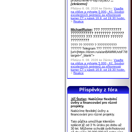
prodvizhenie-v-top.ru/]SEO
...
[zkráceno]
Přidáno 6. 08. 2026 ke článku:
Vsaďte
na vítěze a vyhrajte 5 000,- Kč. Souboj
excelentních sprinterů za přítomnosti
kamer ČT v pátek 16.9. od 19.30 hodin.
>
Reakce
MichaelRuige
: ??? ??????????
??????????? ???????? ??????
??????? ??? ???????? ??????
?????????
???? ?? ?????? ? ???????????
?????? Telegram ??? ????? ????????
[url=]https://dzen.ru/a/anBAWMUvbF7I8u
target="_blank">
Přidáno 6. 08. 2026 ke článku:
Vsaďte
na vítěze a vyhrajte 5 000,- Kč. Souboj
excelentních sprinterů za přítomnosti
kamer ČT v pátek 16.9. od 19.30 hodin.
>
Reakce
Příspěvky z fóra
Jiří Štefan
: Nabízíme flexibilní
úvěry a financování pro různé
projekty.
Nabízíme flexibilní úvěry a
financování pro různé projekty.
Tato půjčka umožňuje klientům
splácet již od 3 % úroku po dobu až
30 let. Můžeme schválit úvěr/hotovost