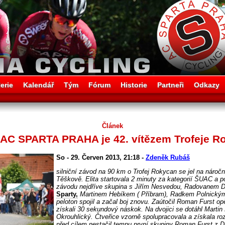
erie
Kalendář
Tým
Fórum
Historie
Partneři
Odkazy
Článek
 AC SPARTA PRAHA je 42. vítězem Trofeje R
So - 29. Červen 2013, 21:18 -
Zdeněk Rubáš
silniční závod na 90 km o Trofej Rokycan se jel na nároč
Těškově. Elita startovala 2 minuty za kategorií ŠUAC a p
závodu nejdříve skupina s Jiřím Nesvedou, Radovanem 
Sparty,
Martinem Hebíkem ( Příbram), Radkem Polnickým
peloton spojil a začal boj znovu. Zaútočil Roman Furst 
získali 30 sekundový náskok. Na dvojici se dotáhl Marti
Okrouhlický. Čtveřice vzorně spolupracovala a získala ro
před cílem nestačil tempu první skupiny Roman Furst z Du