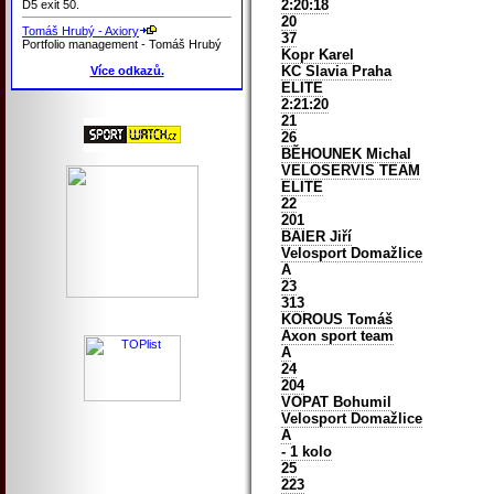
2:20:18
D5 exit 50.
20
Tomáš Hrubý - Axiory
37
Portfolio management - Tomáš Hrubý
Kopr Karel
KC Slavia Praha
Více odkazů.
ELITE
2:21:20
21
26
BĚHOUNEK Michal
VELOSERVIS TEAM
ELITE
22
201
BAIER Jiří
Velosport Domažlice
A
23
313
KOROUS Tomáš
Axon sport team
A
24
204
VOPAT Bohumil
Velosport Domažlice
A
- 1 kolo
25
223