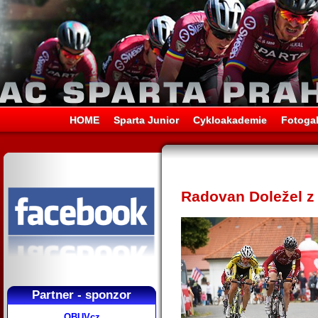
HOME
Sparta Junior
Cykloakademie
Fotogal
Radovan Doležel z
Partner - sponzor
OBUVcz