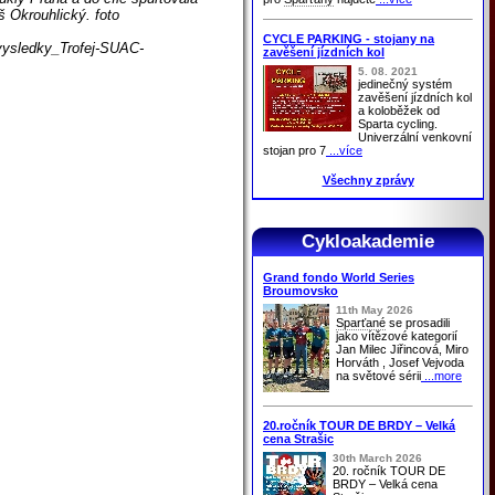
 Okrouhlický. foto
CYCLE PARKING - stojany na
/vysledky_Trofej-SUAC-
zavěšení jízdních kol
5. 08. 2021
jedinečný systém
zavěšení jízdních kol
a koloběžek od
Sparta cycling.
Univerzální venkovní
stojan pro 7
...více
Všechny zprávy
Cykloakademie
Grand fondo World Series
Broumovsko
11th May 2026
Sparťané
se prosadili
jako vítězové kategorií
Jan Milec Jiřincová, Miro
Horváth , Josef Vejvoda
na světové sérii
...more
20.ročník TOUR DE BRDY – Velká
cena Strašic
30th March 2026
20. ročník TOUR DE
BRDY – Velká cena