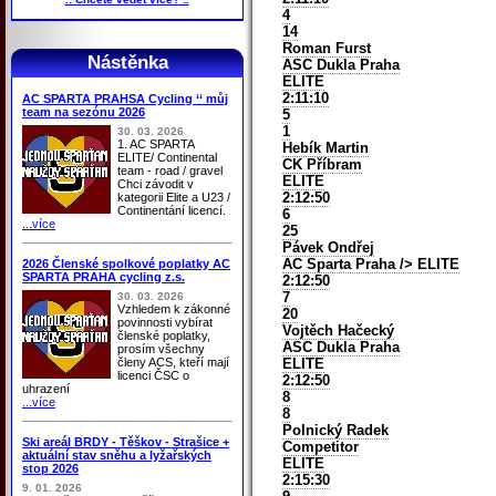
4
14
Roman Furst
Nástěnka
ASC Dukla Praha
ELITE
2:11:10
AC SPARTA PRAHSA Cycling ‘‘ můj
team na sezónu 2026
5
1
30. 03. 2026
1. AC SPARTA
Hebík Martin
ELITE/ Continental
CK Příbram
team - road / gravel
ELITE
Chci závodit v
2:12:50
kategorii Elite a U23 /
Continentání licencí.
6
...více
25
Pávek Ondřej
AC Sparta Praha
/> ELITE
2026 Členské spolkové poplatky AC
SPARTA PRAHA cycling z.s.
2:12:50
7
30. 03. 2026
Vzhledem k zákonné
20
povinnosti vybírat
Vojtěch Hačecký
členské poplatky,
ASC Dukla Praha
prosím všechny
členy ACS, kteří mají
ELITE
licenci ČSC o
2:12:50
uhrazení
8
...více
8
Polnický Radek
Ski areál BRDY - Těškov - Strašice +
Competitor
aktuální stav sněhu a lyžařských
ELITE
stop 2026
2:15:30
9. 01. 2026