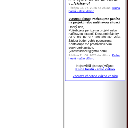
až do výše 20 000 000 Kč nebo více
v
...[zkráceno]
Přidáno 23. 07. 2026 do vlákna:
Kniha
hostů - stálé vlákno
Vlastimil Šincl
: Potřebujete peníze
na projekt nebo naléhavou situaci
Dobrý den,
Potřebujete peníze na projekt nebo
naléhavou situaci? Dostupné částky
od 50 000 Kč do 10 000 000 Kč. Vaše
žádost bude rychle posouzena.
Kontaktujte mě prostřednictvím
soukromé zprávy:
{vlastimilsincl9@gmail.com}
Přidáno 11. 06. 2026 do vlákna:
Kniha
hostů - stálé vlákno
Nejnovější diskusní vlákno:
Kniha hostů - stálé vlákno
Zobrazit všechna vlákna ve fóru