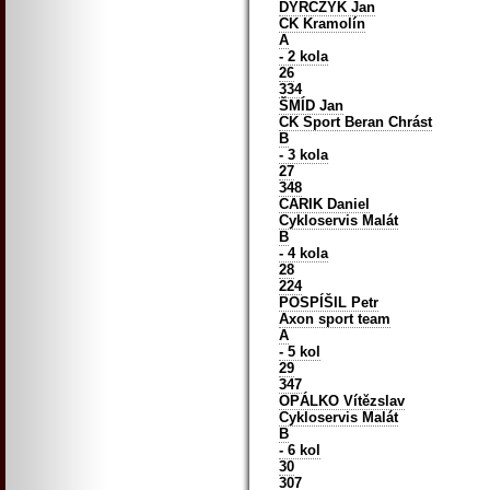
DYRCZYK Jan
CK Kramolín
A
- 2 kola
26
334
ŠMÍD Jan
CK Sport Beran Chrást
B
- 3 kola
27
348
CARIK Daniel
Cykloservis Malát
B
- 4 kola
28
224
POSPÍŠIL Petr
Axon sport team
A
- 5 kol
29
347
OPÁLKO Vítězslav
Cykloservis Malát
B
- 6 kol
30
307