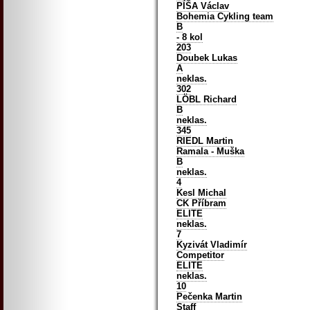
PÍŠA Václav
Bohemia Cykling team
B
- 8 kol
203
Doubek Lukas
A
neklas.
302
LÖBL Richard
B
neklas.
345
RIEDL Martin
Ramala - Muška
B
neklas.
4
Kesl Michal
CK Příbram
ELITE
neklas.
7
Kyzivát Vladimír
Competitor
ELITE
neklas.
10
Pečenka Martin
Staff