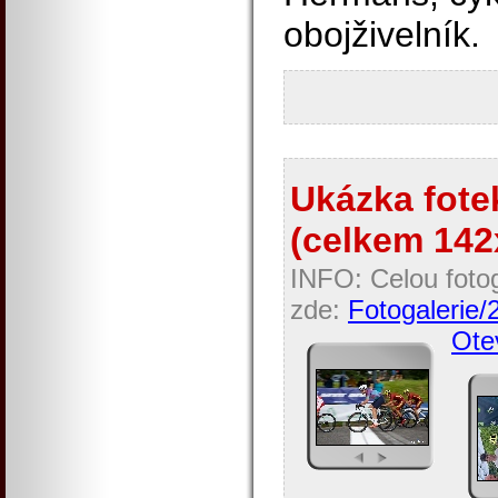
obojživelník.
Ukázka fotek
(celkem 142x
INFO: Celou fotog
zde:
Fotogalerie/
Otev