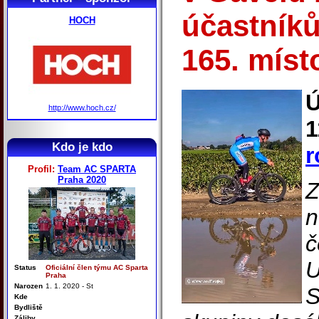
účastník
HOCH
165. míst
Ú
http://www.hoch.cz/
1
Kdo je kdo
r
Profil:
Team AC SPARTA
Praha 2020
Z
n
č
U
Status
Oficiální člen týmu AC Sparta
Praha
Narozen
1. 1. 2020 - St
S
Kde
Bydliště
Záliby