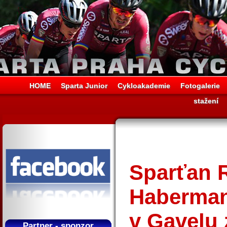
HOME
Sparta Junior
Cykloakademie
Fotogalerie
stažení
Sparťan 
Haberman
v Gavelu 
Partner - sponzor