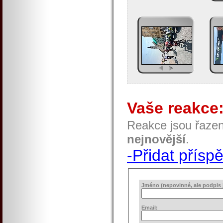
Vaše reakce
Reakce jsou řaze
nejnovější
.
-Přidat přísp
Jméno (nepovinné, ale podpis j
Email: