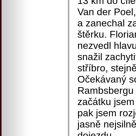
13 km do cíle
Van der Poel,
a zanechal z
štěrku. Flori
nezvedl hlavu
snažil zachyti
stříbro, stejn
Očekávaný s
Rambsbergu u
začátku jsem 
pak jsem rozj
jasně nejsilně
dojezdu.