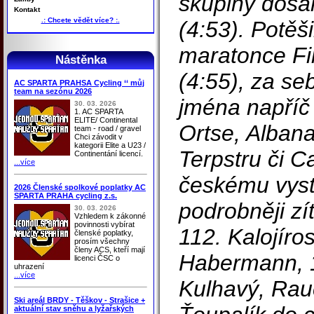
skupiny dosáh
Kontakt
.: Chcete vědět více? :.
(4:53). Potěš
maratonce Fil
Nástěnka
(4:55), za se
AC SPARTA PRAHSA Cycling ‘‘ můj
team na sezónu 2026
jména napříč 
30. 03. 2026
1. AC SPARTA
ELITE/ Continental
Ortse, Alban
team - road / gravel
Chci závodit v
kategorii Elite a U23 /
Terpstru či 
Continentání licencí.
...více
českému vyst
2026 Členské spolkové poplatky AC
SPARTA PRAHA cycling z.s.
podrobněji zít
30. 03. 2026
Vzhledem k zákonné
povinnosti vybírat
112. Kalojíro
členské poplatky,
prosím všechny
členy ACS, kteří mají
Habermann, 
licenci ČSC o
uhrazení
...více
Kulhavý, Rau
Ski areál BRDY - Těškov - Strašice +
aktuální stav sněhu a lyžařských