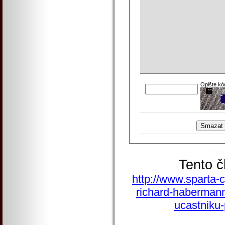
Opište kó
Tento č
http://www.sparta-c
richard-habermann
ucastniku