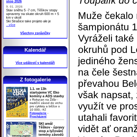
Ťoupalík do cí
stop 2026
9. 01. 2026
Stav sněhu 5 -7 cm, Těškov stopy
Muže čekalo 
upraveny na skate okruh 600 m + 5
km v okolí
Ski Strašice take projeto ale je
šampionátu 1
...více
Všechny zprávičky
Vyráželi také
okruhů pod Lo
Kalendář
jediného žens
Více událostí v kalendáři
na čele šestn
Z fotogalerie
převahou Bel
1.1. ve 13h
však napsat, 
startujeme VC Eko
komíny a ADS stavby
z Rokycan na Žďár -
využít ve pro
tradiční závod do vrchu
pro cyklisty a běžce o
10 000,- Kč
Fotogalerie
-
utahali favori
Procházení
SKI areál
vidět ať ora
Těškov - úpravy
stop a lyžování
termíny závodů