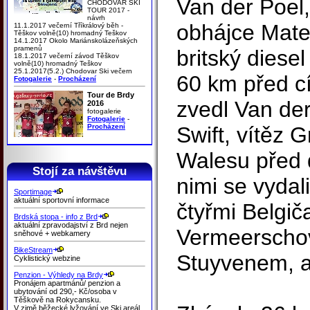
Van der Poel,
CHODOVAR SKI
TOUR 2017 -
návrh
obhájce Mate
11.1.2017 večerní Tříkrálový běh -
Těškov volně(10) hromadný Teškov
14.1.2017 Okolo Mariánskolázeňských
pramenů
britský diese
18.1.2017 večerní závod Těškov
volně(10) hromadný Teškov
25.1.2017(5.2.) Chodovar Ski večern
60 km před c
Fotogalerie
-
Procházení
Tour de Brdy
zvedl Van der
2016
fotogalerie
Fotogalerie
-
Procházení
Swift, vítěz G
Walesu před 
Stojí za návštěvu
nimi se vydal
Sportimage
aktuální sportovní informace
čtyřmi Belgič
Brdská stopa - info z Brd
aktuální zpravodajství z Brd nejen
Vermeerscho
sněhové + webkamery
BikeStream
Stuyvenem, a 
Cyklistický webzine
Penzion - Výhledy na Brdy
Pronájem apartmánů/ penzion a
ubytování od 290,- Kč/osoba v
Těškově na Rokycansku.
V zimě běžecké lyžování ve Ski areál