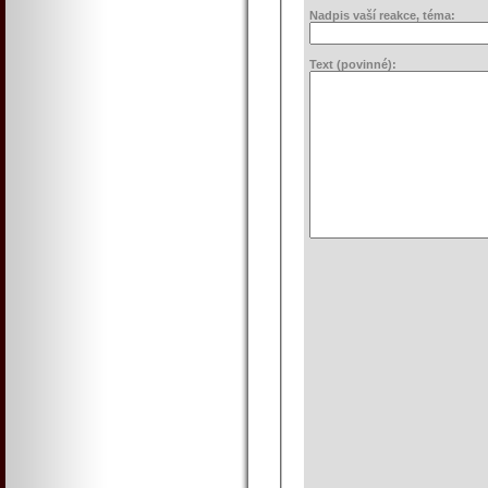
Nadpis vaší reakce, téma:
Text (povinné):